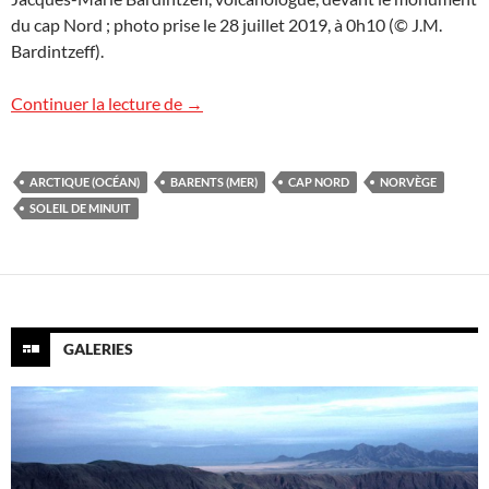
du cap Nord ; photo prise le 28 juillet 2019, à 0h10 (© J.M.
Bardintzeff).
À minuit, au cap Nord, Norvège
Continuer la lecture de
→
ARCTIQUE (OCÉAN)
BARENTS (MER)
CAP NORD
NORVÈGE
SOLEIL DE MINUIT
GALERIES