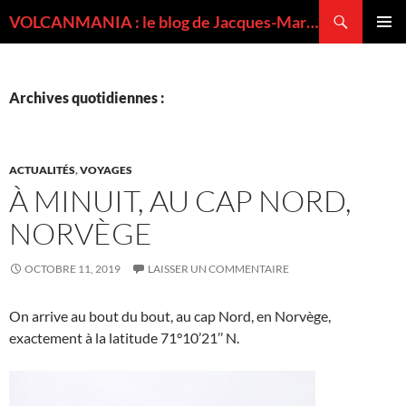
Recherche
VOLCANMANIA : le blog de Jacques-Marie BARDINTZEFF, volcanologue
ALLER
MENU
AU
PRINCI
CONTENU
Archives quotidiennes :
ACTUALITÉS
,
VOYAGES
À MINUIT, AU CAP NORD,
NORVÈGE
OCTOBRE 11, 2019
LAISSER UN COMMENTAIRE
On arrive au bout du bout, au cap Nord, en Norvège,
exactement à la latitude 71°10’21’’ N.