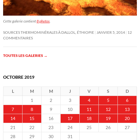
Cette galerie contient
8 photos
.
SOURCES THERMOMINÉRALES À DALLOL, ÉTHIOPIE
JANVIER 5, 2014
12
COMMENTAIRES
TOUTES LES GALERIES
→
OCTOBRE 2019
L
M
M
J
V
S
D
1
2
3
4
5
6
7
8
9
10
11
12
13
14
15
16
17
18
19
20
21
22
23
24
25
26
27
28
29
30
31