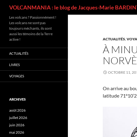
Recherche
VOLCANMANIA : le blog de Jacques-Marie BARDINT
Les volcans ? Passionnément !
Les volcans ne sont pas
toujours méchants, ils sont
aussi les témoins de la Terre
ACTUALITÉS
,
VOYA
active !
À MINU
ACTUALITÉS
NORV
LIVRES
OCTOBRE 11, 20
VOYAGES
On arrive au bou
latitude 71°10’21
ARCHIVES
août 2026
juillet 2026
juin 2026
mai 2026