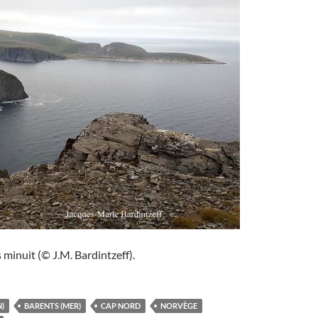
 minuit (© J.M. Bardintzeff).
)
BARENTS (MER)
CAP NORD
NORVÈGE