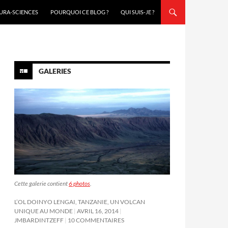
URA-SCIENCES
POURQUOI CE BLOG ?
QUI SUIS-JE ?
GALERIES
Cette galerie contient
6 photos
.
L’OL DOINYO LENGAI, TANZANIE, UN VOLCAN
UNIQUE AU MONDE
AVRIL 16, 2014
JMBARDINTZEFF
10 COMMENTAIRES