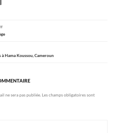
on
NT
ège
es à Hama Koussou, Cameroun
COMMENTAIRE
il ne sera pas publiée.
Les champs obligatoires sont