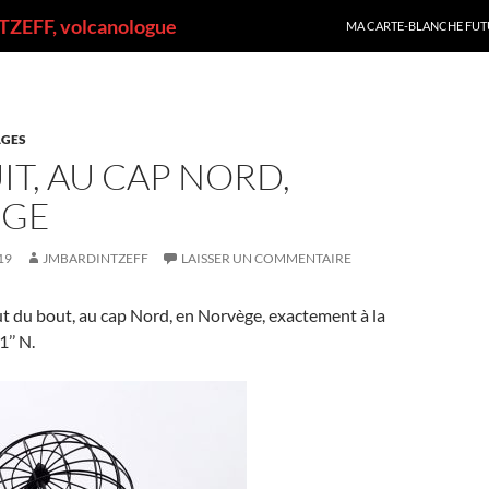
ALLER AU CONTENU
ZEFF, volcanologue
MA CARTE-BLANCHE FUT
GES
IT, AU CAP NORD,
ÈGE
19
JMBARDINTZEFF
LAISSER UN COMMENTAIRE
t du bout, au cap Nord, en Norvège, exactement à la
’’ N.