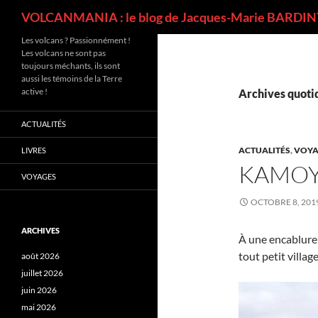
Recherche
VOLCANMANIA : le blog de Jacques-Marie BARDINT
Les volcans ? Passionnément !
Les volcans ne sont pas
toujours méchants, ils sont
aussi les témoins de la Terre
active !
Archives quotid
ACTUALITÉS
ACTUALITÉS
,
VOYA
LIVRES
KAMOY
VOYAGES
OCTOBRE 8, 201
ARCHIVES
À une encablure
tout petit villa
août 2026
juillet 2026
juin 2026
mai 2026