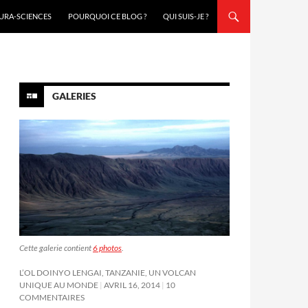
URA-SCIENCES
POURQUOI CE BLOG ?
QUI SUIS-JE ?
GALERIES
Cette galerie contient
6 photos
.
L’OL DOINYO LENGAI, TANZANIE, UN VOLCAN
UNIQUE AU MONDE
AVRIL 16, 2014
10
COMMENTAIRES