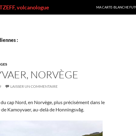
ALLER AU CONTENU
ZEFF, volcanologue
MA CARTE-BLANCHE FUT
iennes :
GES
VAER, NORVÈGE
9
LAISSER UN COMMENTAIRE
 du cap Nord, en Norvège, plus précisément dans le
ge de Kamoyvaer, au-delà de Honningsvåg.