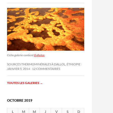
Cette galerie contient
8 photos
.
SOURCES THERMOMINÉRALES À DALLOL, ÉTHIOPIE
JANVIER 5, 2014
12 COMMENTAIRES
TOUTES LES GALERIES
→
OCTOBRE 2019
L
M
M
J
V
S
D