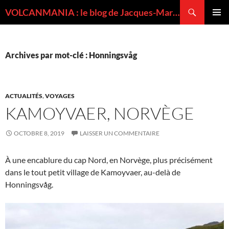
Recherche
VOLCANMANIA : le blog de Jacques-Marie BARDINTZEFF, volcanologue
ALLER
MENU
AU
PRINCI
CONTENU
Archives par mot-clé : Honningsvåg
ACTUALITÉS
,
VOYAGES
KAMOYVAER, NORVÈGE
OCTOBRE 8, 2019
LAISSER UN COMMENTAIRE
À une encablure du cap Nord, en Norvège, plus précisément
dans le tout petit village de Kamoyvaer, au-delà de
Honningsvåg.