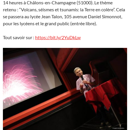
14 heures à Châlons-en-Champagne (51000). Le thème
retenu : “Volcans, séismes et tsunamis: la Terre en colère”. Cela
se passera au lycée Jean Talon, 105 avenue Daniel Simonnot,
pour les lycéens et le grand public (entrée libre).
Tout savoir sur :
https://bit.ly/2YuDkLw