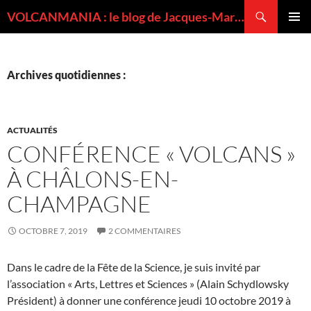
Recherche
VOLCANMANIA : le blog de Jacques-Marie BARDINTZEFF, volcanologue
ALLER
MENU
AU
PRINCI
CONTENU
Archives quotidiennes :
ACTUALITÉS
CONFÉRENCE « VOLCANS »
À CHÂLONS-EN-
CHAMPAGNE
OCTOBRE 7, 2019
2 COMMENTAIRES
Dans le cadre de la Fête de la Science, je suis invité par
l’association « Arts, Lettres et Sciences » (Alain Schydlowsky
Président) à donner une conférence jeudi 10 octobre 2019 à