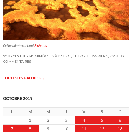
Cette galerie contient
8 photos
.
SOURCES THERMOMINÉRALES À DALLOL, ÉTHIOPIE
JANVIER 5, 2014
12
COMMENTAIRES
TOUTES LES GALERIES
→
OCTOBRE 2019
L
M
M
J
V
S
D
1
2
3
4
5
6
7
8
9
10
11
12
13