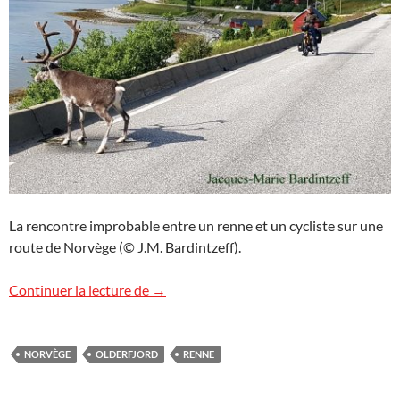
La rencontre improbable entre un renne et un cycliste sur une
route de Norvège (© J.M. Bardintzeff).
Le renne et le cycliste
Continuer la lecture de
→
NORVÈGE
OLDERFJORD
RENNE