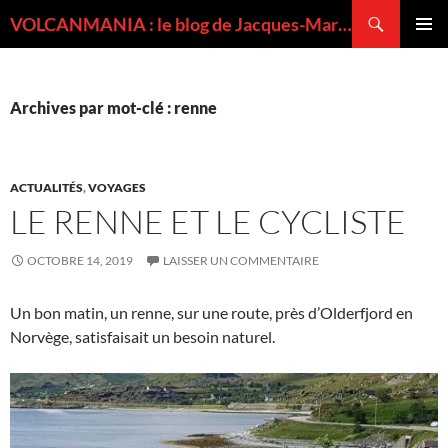
Recherche
VOLCANMANIA : le blog de Jacques-Marie BARDINTZEFF, volcanologue
ALLER
MENU
AU
PRINCI
CONTENU
Archives par mot-clé : renne
ACTUALITÉS
,
VOYAGES
LE RENNE ET LE CYCLISTE
OCTOBRE 14, 2019
LAISSER UN COMMENTAIRE
Un bon matin, un renne, sur une route, près d’Olderfjord en
Norvège, satisfaisait un besoin naturel.