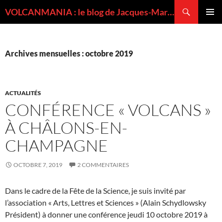
Recherche
VOLCANMANIA : le blog de Jacques-Marie BARDINTZEFF, volcanologue
ALLER
MENU
AU
PRINCI
CONTENU
Archives mensuelles : octobre 2019
ACTUALITÉS
CONFÉRENCE « VOLCANS »
À CHÂLONS-EN-
CHAMPAGNE
OCTOBRE 7, 2019
2 COMMENTAIRES
Dans le cadre de la Fête de la Science, je suis invité par
l’association « Arts, Lettres et Sciences » (Alain Schydlowsky
Président) à donner une conférence jeudi 10 octobre 2019 à