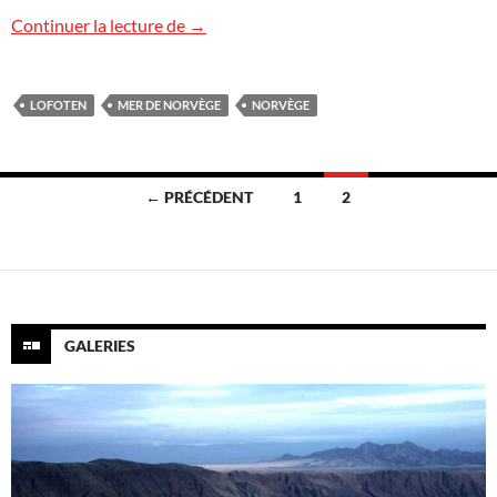
Image des îles Lofoten
Continuer la lecture de
→
LOFOTEN
MER DE NORVÈGE
NORVÈGE
Navigation
← PRÉCÉDENT
1
2
des
articles
GALERIES