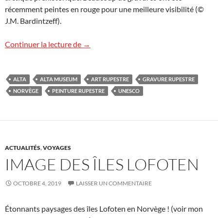
récemment peintes en rouge pour une meilleure visibilité (©
J.M. Bardintzeff).
L’Art rupestre d’Alta, Norvège
Continuer la lecture de
→
ALTA
ALTA MUSEUM
ART RUPESTRE
GRAVURE RUPESTRE
NORVÈGE
PEINTURE RUPESTRE
UNESCO
ACTUALITÉS
,
VOYAGES
IMAGE DES ÎLES LOFOTEN
OCTOBRE 4, 2019
LAISSER UN COMMENTAIRE
Étonnants paysages des îles Lofoten en Norvège ! (voir mon