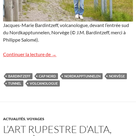
Jacques-Marie Bardintzeff, volcanologue, devant l’entrée sud
du Nordkapptunnelen, Norvège (© J.M. Bardintzeff, merci à
Philippe Salomé).
Nordkapptunnelen, Norvège
Continuer la lecture de
→
BARDINTZEFF
CAP NORD
NORDKAPPTUNNELEN
NORVÈGE
TUNNEL
VOLCANOLOGUE
ACTUALITÉS
,
VOYAGES
L’ART RUPESTRE D’ALTA,