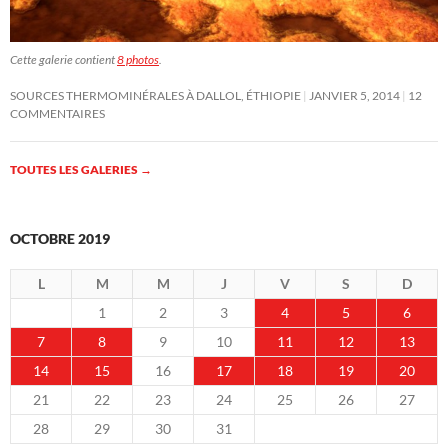
Cette galerie contient
8 photos
.
SOURCES THERMOMINÉRALES À DALLOL, ÉTHIOPIE
JANVIER 5, 2014
12
COMMENTAIRES
TOUTES LES GALERIES
→
OCTOBRE 2019
L
M
M
J
V
S
D
1
2
3
4
5
6
7
8
9
10
11
12
13
14
15
16
17
18
19
20
21
22
23
24
25
26
27
28
29
30
31