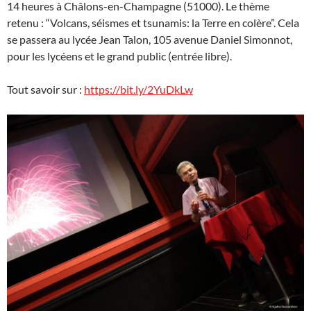
14 heures à Châlons-en-Champagne (51000). Le thème
retenu : “Volcans, séismes et tsunamis: la Terre en colère”. Cela
se passera au lycée Jean Talon, 105 avenue Daniel Simonnot,
pour les lycéens et le grand public (entrée libre).
Tout savoir sur :
https://bit.ly/2YuDkLw