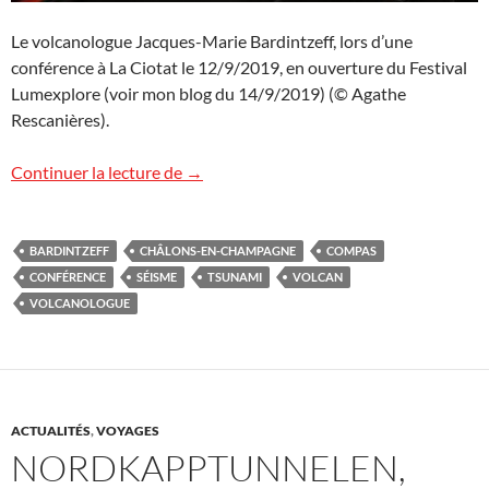
Le volcanologue Jacques-Marie Bardintzeff, lors d’une
conférence à La Ciotat le 12/9/2019, en ouverture du Festival
Lumexplore (voir mon blog du 14/9/2019) (© Agathe
Rescanières).
Conférence « Volcans » à Châlons-en-
Continuer la lecture de
→
BARDINTZEFF
CHÂLONS-EN-CHAMPAGNE
COMPAS
CONFÉRENCE
SÉISME
TSUNAMI
VOLCAN
VOLCANOLOGUE
ACTUALITÉS
,
VOYAGES
NORDKAPPTUNNELEN,