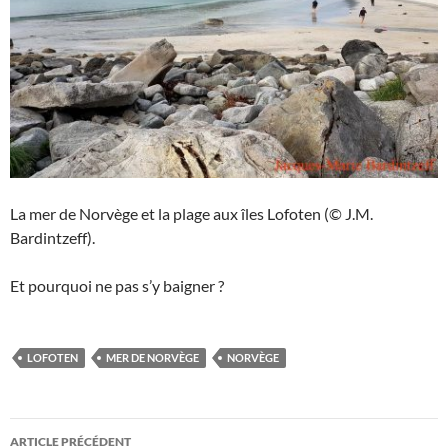
La mer de Norvège et la plage aux îles Lofoten (© J.M.
Bardintzeff).
Et pourquoi ne pas s’y baigner ?
LOFOTEN
MER DE NORVÈGE
NORVÈGE
Navigation
ARTICLE PRÉCÉDENT