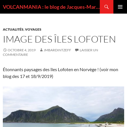
Recherche
VOLCANMANIA : le blog de Jacques-Marie BARDINTZEFF, volcanologue
ALLER
MENU
AU
PRINCI
CONTENU
ACTUALITÉS
,
VOYAGES
IMAGE DES ÎLES LOFOTEN
OCTOBRE 4, 2019
JMBARDINTZEFF
LAISSER UN
COMMENTAIRE
Étonnants paysages des îles Lofoten en Norvège ! (voir mon
blog des 17 et 18/9/2019)