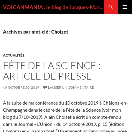
Recherche
VOLCANMANIA : le blog de Jacques-Marie BARDINTZEFF, volcanologue
ALLER
MENU
AU
PRINCI
CONTENU
Archives par mot-clé : Choizet
ACTUALITÉS
FÊTE DE LA SCIENCE :
ARTICLE DE PRESSE
OCTOBRE 20, 2019
LAISSER UN COMMENTAIRE
À la suite de ma conférence du 10 octobre 2019 à Châlons-en-
Champagne dans le cadre de la Fête de la Science (voir mon
blog du 7/10/2019), Alain Choiset a écrit un compte-rendu
dans le Journal « L’Union » du 14 octobre 2019, p. 15 (édition
Châlons-en-Champagne), “Un éminent volcanologue au lycée