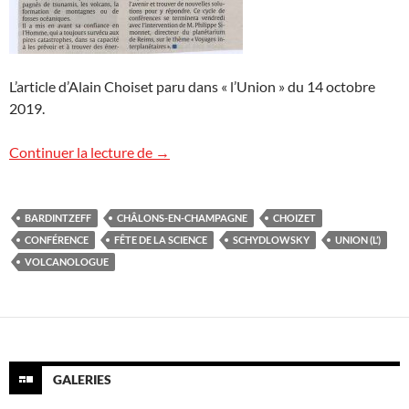
L’article d’Alain Choiset paru dans « l’Union » du 14 octobre
2019.
Fête de la Science : article de presse
Continuer la lecture de
→
BARDINTZEFF
CHÂLONS-EN-CHAMPAGNE
CHOIZET
CONFÉRENCE
FÊTE DE LA SCIENCE
SCHYDLOWSKY
UNION (L’)
VOLCANOLOGUE
GALERIES