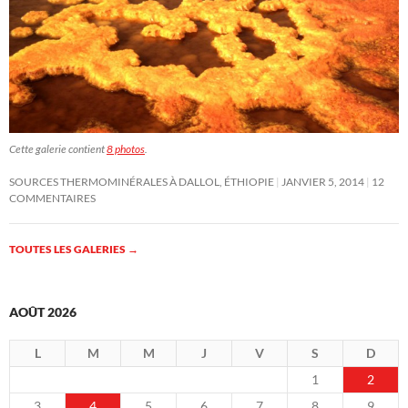
Cette galerie contient
8 photos
.
SOURCES THERMOMINÉRALES À DALLOL, ÉTHIOPIE
JANVIER 5, 2014
12
COMMENTAIRES
TOUTES LES GALERIES
→
AOÛT 2026
L
M
M
J
V
S
D
1
2
3
4
5
6
7
8
9