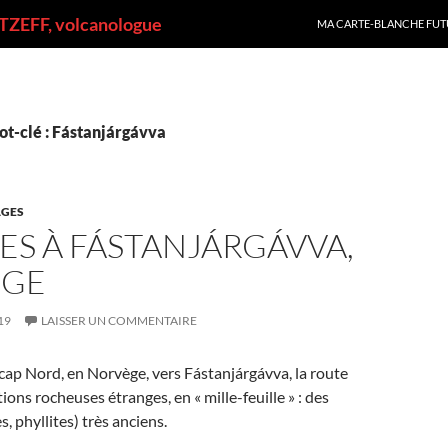
ALLER AU CONTENU
ZEFF, volcanologue
MA CARTE-BLANCHE FUT
ot-clé : Fástanjárgávva
GES
ES À FÁSTANJÁRGÁVVA,
ÈGE
19
LAISSER UN COMMENTAIRE
cap Nord, en Norvège, vers Fástanjárgávva, la route
ons rocheuses étranges, en « mille-feuille » : des
s, phyllites) très anciens.