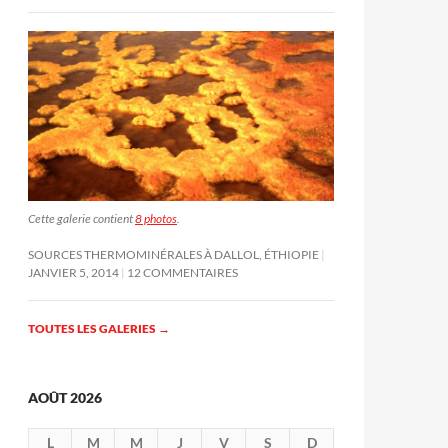
Cette galerie contient
8 photos
.
SOURCES THERMOMINÉRALES À DALLOL, ÉTHIOPIE
JANVIER 5, 2014
12 COMMENTAIRES
TOUTES LES GALERIES
→
AOÛT 2026
L
M
M
J
V
S
D