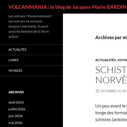
Recherche
VOLCANMANIA : le blog de Jacques-Marie BARDINT
Les volcans ? Passionnément !
Les volcans ne sont pas
toujours méchants, ils sont
aussi les témoins de la Terre
active !
Archives par m
ACTUALITÉS
ACTUALITÉS
,
VOYA
LIVRES
SCHIST
VOYAGES
NORV
OCTOBRE 13, 20
ARCHIVES
août 2026
Un peu avant le 
juillet 2026
longe des formati
juin 2026
schistes (ardoise
mai 2026