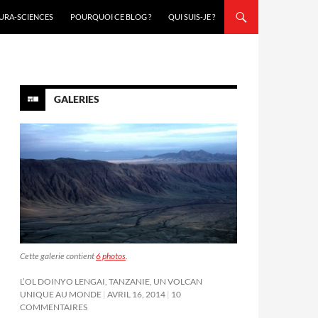
URA-SCIENCES
POURQUOI CE BLOG ?
QUI SUIS-JE ?
GALERIES
Cette galerie contient
6 photos
.
L’OL DOINYO LENGAI, TANZANIE, UN VOLCAN
UNIQUE AU MONDE
AVRIL 16, 2014
10
COMMENTAIRES