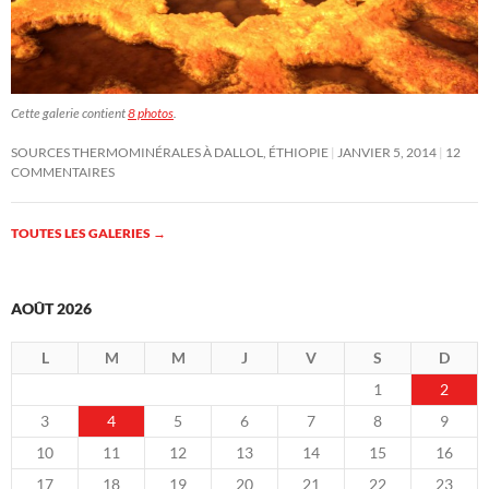
Cette galerie contient
8 photos
.
SOURCES THERMOMINÉRALES À DALLOL, ÉTHIOPIE
JANVIER 5, 2014
12
COMMENTAIRES
TOUTES LES GALERIES
→
AOÛT 2026
L
M
M
J
V
S
D
1
2
3
4
5
6
7
8
9
10
11
12
13
14
15
16
17
18
19
20
21
22
23