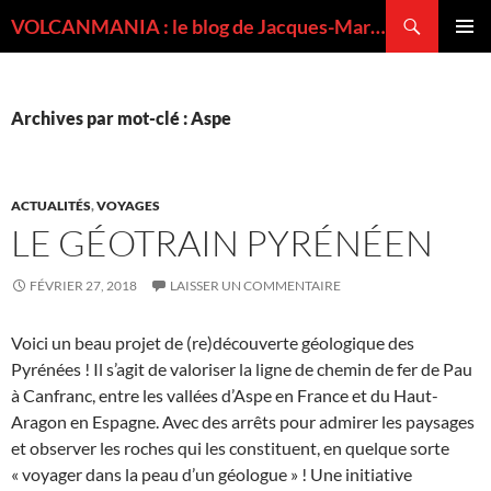
Recherche
VOLCANMANIA : le blog de Jacques-Marie BARDINTZEFF, volcanologue
ALLER
MENU
AU
PRINCI
CONTENU
Archives par mot-clé : Aspe
ACTUALITÉS
,
VOYAGES
LE GÉOTRAIN PYRÉNÉEN
FÉVRIER 27, 2018
LAISSER UN COMMENTAIRE
Voici un beau projet de (re)découverte géologique des
Pyrénées ! Il s’agit de valoriser la ligne de chemin de fer de Pau
à Canfranc, entre les vallées d’Aspe en France et du Haut-
Aragon en Espagne. Avec des arrêts pour admirer les paysages
et observer les roches qui les constituent, en quelque sorte
« voyager dans la peau d’un géologue » ! Une initiative