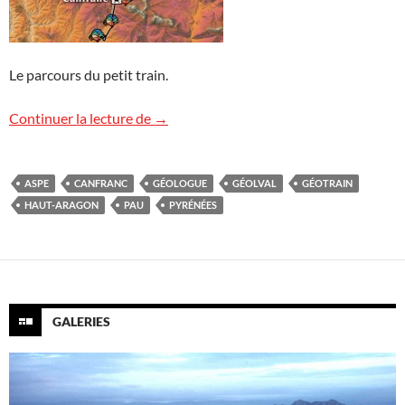
Le parcours du petit train.
Le GéoTrain Pyrénéen
Continuer la lecture de
→
ASPE
CANFRANC
GÉOLOGUE
GÉOLVAL
GÉOTRAIN
HAUT-ARAGON
PAU
PYRÉNÉES
GALERIES