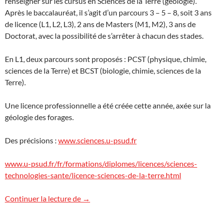
renseigner sur les cursus en Sciences de la Terre (géologie).
Après le baccalauréat, il s’agit d’un parcours 3 – 5 – 8, soit 3 ans
de licence (L1, L2, L3), 2 ans de Masters (M1, M2), 3 ans de
Doctorat, avec la possibilité de s’arrêter à chacun des stades.
En L1, deux parcours sont proposés : PCST (physique, chimie,
sciences de la Terre) et BCST (biologie, chimie, sciences de la
Terre).
Une licence professionnelle a été créée cette année, axée sur la
géologie des forages.
Des précisions :
www.sciences.u-psud.fr
www.u-psud.fr/fr/formations/diplomes/licences/sciences-
technologies-sante/licence-sciences-de-la-terre.html
Université Paris-Sud Orsay : Journée Po
Continuer la lecture de
→