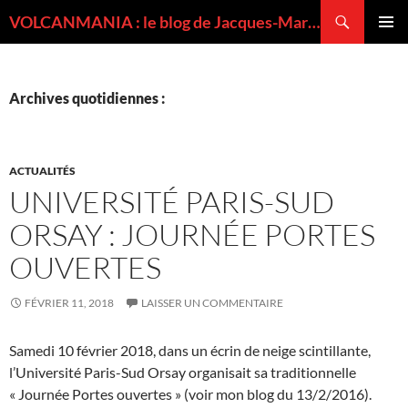
Recherche
VOLCANMANIA : le blog de Jacques-Marie BARDINTZEFF, volcanologue
ALLER
MENU
AU
PRINCI
CONTENU
Archives quotidiennes :
ACTUALITÉS
UNIVERSITÉ PARIS-SUD
ORSAY : JOURNÉE PORTES
OUVERTES
FÉVRIER 11, 2018
LAISSER UN COMMENTAIRE
Samedi 10 février 2018, dans un écrin de neige scintillante,
l’Université Paris-Sud Orsay organisait sa traditionnelle
« Journée Portes ouvertes » (voir mon blog du 13/2/2016).