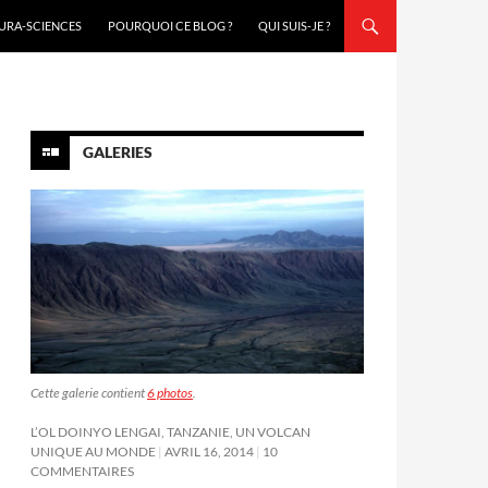
URA-SCIENCES
POURQUOI CE BLOG ?
QUI SUIS-JE ?
GALERIES
Cette galerie contient
6 photos
.
L’OL DOINYO LENGAI, TANZANIE, UN VOLCAN
UNIQUE AU MONDE
AVRIL 16, 2014
10
COMMENTAIRES