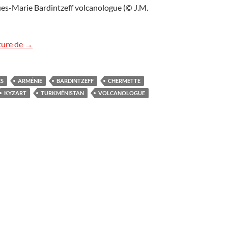
ues-Marie Bardintzeff volcanologue (© J.M.
Kirghizistan (fin)
ture de
→
ES
ARMÉNIE
BARDINTZEFF
CHERMETTE
KYZART
TURKMÉNISTAN
VOLCANOLOGUE