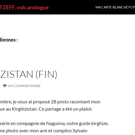
ALLER AU CONTENU
ZEFF, volcanologue
MA CARTE-BLANCHE FUT
iennes :
ZISTAN (FIN)
UN COMMENTAIRE
embre, je vous ai proposé 28 posts racontant mon
e au Kirghizistan. Ce partage a été un plaisir.
a série en compagnie de Naguima, notre guide kirghize.
une photo avec mon ami et complice Sylvain