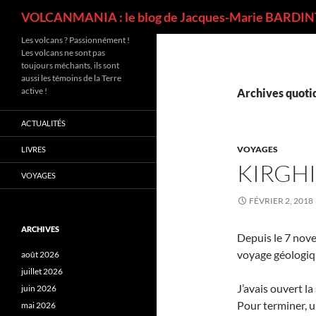
Recherche
VOLCANMANIA : le blog de Jacques-Marie BARDINT
Les volcans ? Passionnément !
Les volcans ne sont pas
toujours méchants, ils sont
aussi les témoins de la Terre
active !
Archives quotid
ACTUALITÉS
VOYAGES
LIVRES
KIRGHI
VOYAGES
FÉVRIER 2, 2018
ARCHIVES
Depuis le 7 nov
voyage géologiqu
août 2026
juillet 2026
J’avais ouvert l
juin 2026
Pour terminer, 
mai 2026