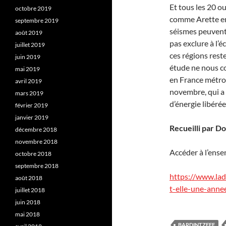
Et tous les 20 ou
octobre 2019
comme Arette en 
septembre 2019
séismes peuvent 
août 2019
pas exclure à l’é
juillet 2019
ces régions res
juin 2019
étude ne nous c
mai 2019
en France métro
avril 2019
novembre, qui a f
mars 2019
d’énergie libéré
février 2019
janvier 2019
Recueilli par D
décembre 2018
novembre 2018
Accéder à l’ensem
octobre 2018
septembre 2018
https://www.la
août 2018
t-elle-une-anne
juillet 2018
juin 2018
mai 2018
BARDINTZEFF