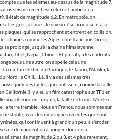
 compte que les séismes au-dessus de la magnitude 7.
us gros séisme récent est celui de Lambesc en
, il était de magnitude 6,2. En métropole, on
ela. Les gros séismes de niveau 7 se produisent à la
es plaques, qui se rapprochent et entrent en collision.
des chaînes comme les Alpes, côté Italie puis Grèce,
a se prolonge jusqu’à la chaîne himalayenne,
stan, Tibet, Népal, Chine… Et puis il y a les endroits
onge sous une autre, on appelle cela une
t la ceinture de feu du Pacifique, le Japon, l’Alaska, la
u Nord, le Chili… Là, il y a des séismes très
a aussi quelques failles, qui coulissent, comme la faille
n Californie (il y a eu un film catastrophe sur TF1 en
lle anatolienne en Turquie, la faille de la mer Morte et
e, la terre tremble. Nous en France, nous sommes sur
rtie stable, avec des montagnes récentes que sont
Pyrénées, qui continuent à grandir un peu, à s’éroder.
ses ne demandent qu’à bouger, donc on a
s séismes de magnitude 2 ou 3, et 4 plus rarement.