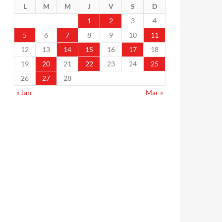
L
M
M
J
V
S
D
1
2
3
4
5
6
7
8
9
10
11
12
13
14
15
16
17
18
19
20
21
22
23
24
25
26
27
28
« Jan
Mar »