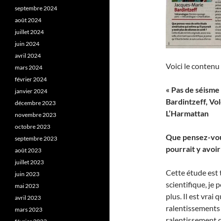
septembre 2024
août 2024
juillet 2024
juin 2024
avril 2024
Voici le contenu
mars 2024
février 2024
« Pas de séisme
janvier 2024
Bardintzeff, Vo
décembre 2023
L’Harmattan
novembre 2023
octobre 2023
Que pensez-vous
septembre 2023
pourrait y avoir
août 2023
juillet 2023
Cette étude est t
juin 2023
scientifique, je p
mai 2023
plus. Il est vrai
avril 2023
ralentissements 
mars 2023
ralentissement d