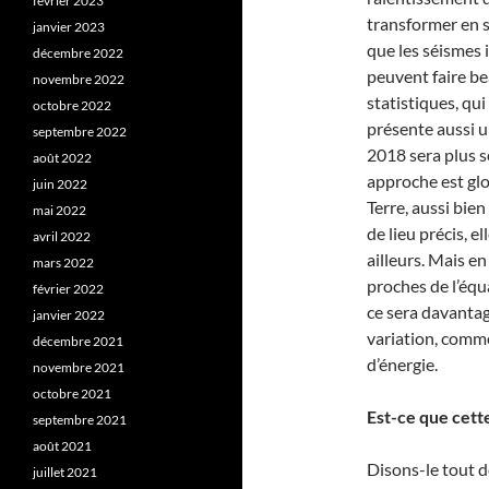
février 2023
transformer en s
janvier 2023
que les séismes 
décembre 2022
peuvent faire be
novembre 2022
statistiques, qui
octobre 2022
présente aussi u
septembre 2022
2018 sera plus s
août 2022
approche est glo
juin 2022
Terre, aussi bie
mai 2022
de lieu précis, e
avril 2022
ailleurs. Mais en
mars 2022
proches de l’équ
février 2022
ce sera davantag
janvier 2022
variation, comme
décembre 2021
d’énergie.
novembre 2021
octobre 2021
Est-ce que cett
septembre 2021
août 2021
Disons-le tout d
juillet 2021