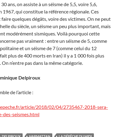
 30 ans, on assiste à un séisme de 5,5, voire 5,6,
1967, qui constitue la référence régionale. Ces
faire quelques dégâts, voire des victimes. On ne peut
chelle du siècle, un séisme un peu plus important, mais
tent modérément sismiques. Voilà pourquoi cette
oncerne pas vraiment : entre un séisme de 5, comme
politaine et un séisme de 7 (comme celui du 12
ait plus de 400 morts en Iran) il y a 1 000 fois plus
e. On n’entre pas dans la même catégorie.
ominique Delpiroux
ble de l’article :
depeche.fr/article/2018/02/04/2735467-2018-sera-
e-des-seismes.html
DELPIROUX
HARMATTAN
LA DÉPÊCHE DU MIDI