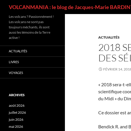
Recherche
VOLCANMANIA : le blog de Jacques-Marie BARDINT
Les volcans ? Passionnément !
Les volcans ne sont pas
toujours méchants, ils sont
aussi les témoins de la Terre
ACTUALITÉS
active !
2018 S
ACTUALITÉS
DES SÉ
LIVRES
FÉVRIER 14, 201
VOYAGES
« 2018 sera-t-ell
scientifique co
ARCHIVES
du Midi » du Dim
août 2026
Ce dossier est a
juillet 2026
juin 2026
Bendick R. and B
mai 2026