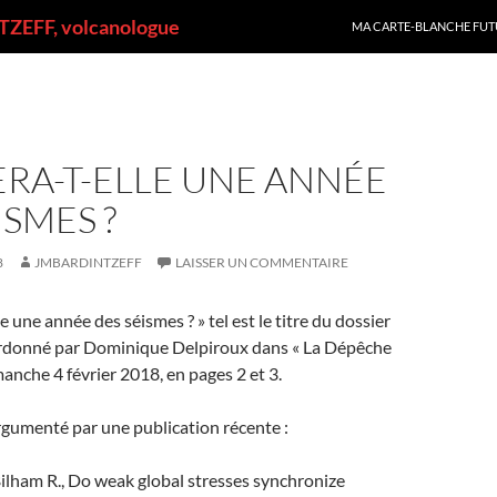
ALLER AU CONTENU
ZEFF, volcanologue
MA CARTE-BLANCHE FUT
ERA-T-ELLE UNE ANNÉE
ISMES ?
8
JMBARDINTZEFF
LAISSER UN COMMENTAIRE
e une année des séismes ? » tel est le titre du dossier
ordonné par Dominique Delpiroux dans « La Dépêche
anche 4 février 2018, en pages 2 et 3.
rgumenté par une publication récente :
ilham R., Do weak global stresses synchronize