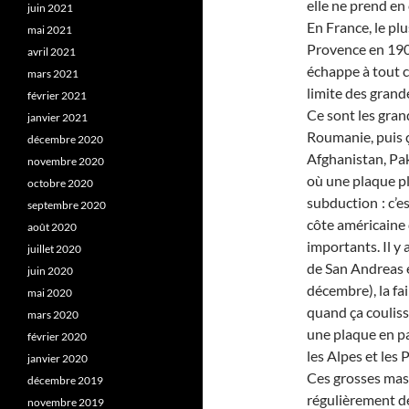
elle ne prend en
juin 2021
En France, le pl
mai 2021
Provence en 1909
avril 2021
échappe à tout c
mars 2021
limite des grand
février 2021
Ce sont les gran
janvier 2021
Roumanie, puis ç
décembre 2020
Afghanistan, Paki
novembre 2020
où une plaque pl
octobre 2020
subduction : c’es
septembre 2020
côte américaine d
août 2020
importants. Il y 
juillet 2020
de San Andreas e
juin 2020
décembre), la fai
mai 2020
quand ça couliss
mars 2020
une plaque en pa
février 2020
les Alpes et les 
janvier 2020
Ces grosses mas
décembre 2019
régulièrement de
novembre 2019