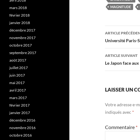
avril 2018
MAGNITUDE
mars 2018
février 2018
janvier 2018
Navigati
décembre 2017
ARTICLE PRÉCÉDE
novembre 2017
des
Université Paris-
octobre 2017
articles
septembre 2017
ARTICLE SUIVANT
août 2017
Le Japon face aux
juillet 2017
juin 2017
mai 2017
LAISSER UN 
avril 2017
mars 2017
Votre adresse e-ma
février 2017
indiqués avec
*
janvier 2017
décembre 2016
Commentaire
*
novembre 2016
octobre 2016