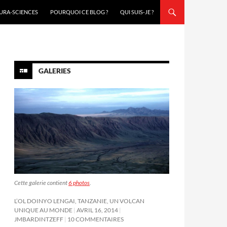
URA-SCIENCES
POURQUOI CE BLOG ?
QUI SUIS-JE ?
GALERIES
Cette galerie contient
6 photos
.
L’OL DOINYO LENGAI, TANZANIE, UN VOLCAN
UNIQUE AU MONDE
AVRIL 16, 2014
JMBARDINTZEFF
10 COMMENTAIRES