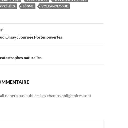
PYRÉNÉES
SÉISME
VOLCANOLOGUE
on
NT
Sud Orsay : Journée Portes ouvertes
 catastrophes naturelles
COMMENTAIRE
il ne sera pas publiée.
Les champs obligatoires sont