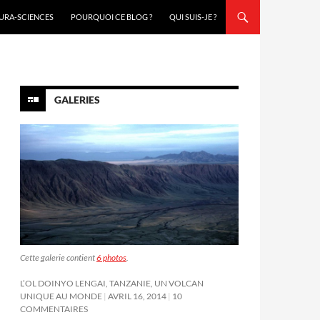
URA-SCIENCES
POURQUOI CE BLOG ?
QUI SUIS-JE ?
GALERIES
Cette galerie contient
6 photos
.
L’OL DOINYO LENGAI, TANZANIE, UN VOLCAN
UNIQUE AU MONDE
AVRIL 16, 2014
10
COMMENTAIRES