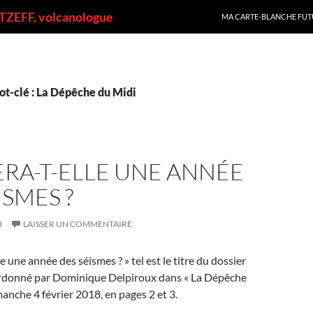
ALLER AU CONTENU
ZEFF, volcanologue
MA CARTE-BLANCHE FUT
ot-clé : La Dépêche du Midi
ERA-T-ELLE UNE ANNÉE
ISMES ?
8
LAISSER UN COMMENTAIRE
e une année des séismes ? » tel est le titre du dossier
ordonné par Dominique Delpiroux dans « La Dépêche
anche 4 février 2018, en pages 2 et 3.