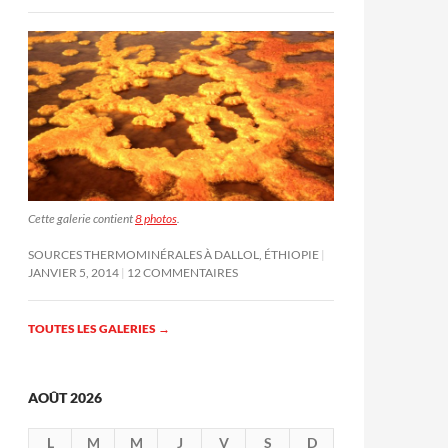
Cette galerie contient
8 photos
.
SOURCES THERMOMINÉRALES À DALLOL, ÉTHIOPIE
JANVIER 5, 2014
12 COMMENTAIRES
TOUTES LES GALERIES
→
AOÛT 2026
L
M
M
J
V
S
D