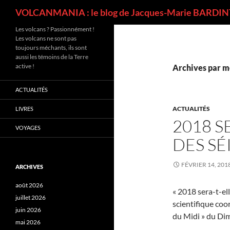
Recherche
VOLCANMANIA : le blog de Jacques-Marie BARDINT
Les volcans ? Passionnément !
Les volcans ne sont pas
toujours méchants, ils sont
aussi les témoins de la Terre
active !
Archives par m
ACTUALITÉS
ACTUALITÉS
LIVRES
2018 S
VOYAGES
DES SÉ
FÉVRIER 14, 201
ARCHIVES
août 2026
« 2018 sera-t-ell
juillet 2026
scientifique co
juin 2026
du Midi » du Dim
mai 2026