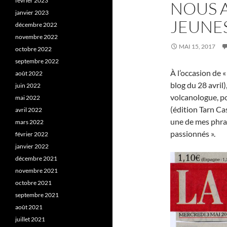
février 2023
NOUS 
janvier 2023
JEUNE
décembre 2022
novembre 2022
MAI 15, 2017
octobre 2022
septembre 2022
À l’occasion de 
août 2022
blog du 28 avril
juin 2022
volcanologue, po
mai 2022
(édition Tarn Cas
avril 2022
une de mes phra
mars 2022
passionnés ».
février 2022
janvier 2022
décembre 2021
novembre 2021
octobre 2021
septembre 2021
août 2021
juillet 2021