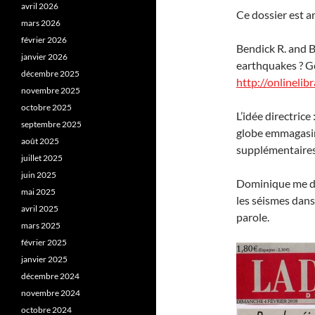
avril 2026
Ce dossier est a
mars 2026
février 2026
Bendick R. and B
janvier 2026
earthquakes ? G
décembre 2025
http://onlineli
novembre 2025
octobre 2025
L’idée directrice
septembre 2025
globe emmagasine
août 2025
supplémentaires
juillet 2025
juin 2025
Dominique me de
mai 2025
les séismes dans
avril 2025
parole.
mars 2025
février 2025
janvier 2025
décembre 2024
novembre 2024
octobre 2024