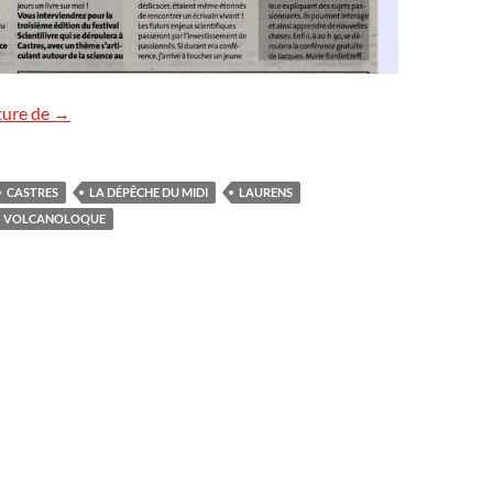
Nous avons besoin de jeunes passionnés
ture de
→
CASTRES
LA DÉPÊCHE DU MIDI
LAURENS
VOLCANOLOQUE