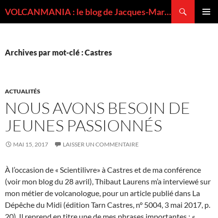
Recherche
VOLCANMANIA : le blog de Jacques-Marie BARDINTZEFF, volcanologue
ALLER
MENU
AU
PRINCI
CONTENU
Archives par mot-clé : Castres
ACTUALITÉS
NOUS AVONS BESOIN DE
JEUNES PASSIONNÉS
MAI 15, 2017
LAISSER UN COMMENTAIRE
À l’occasion de « Scientilivre» à Castres et de ma conférence
(voir mon blog du 28 avril), Thibaut Laurens m’a interviewé sur
mon métier de volcanologue, pour un article publié dans La
Dépêche du Midi (édition Tarn Castres, n° 5004, 3 mai 2017, p.
20). Il reprend en titre une de mes phrases importantes : «