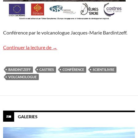
Conférence par le volcanologue Jacques-Marie Bardintzeff.
Scientilivre mène l’enquête
Continuer la lecture de
→
BARDINTZEFF
CASTRES
CONFÉRENCE
SCIENTILIVRE
VOLCANOLOGUE
GALERIES