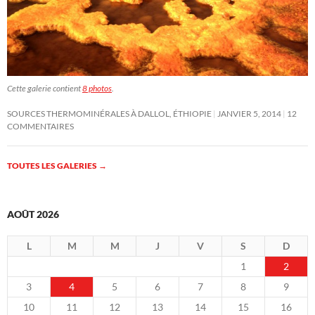
Cette galerie contient
8 photos
.
SOURCES THERMOMINÉRALES À DALLOL, ÉTHIOPIE
JANVIER 5, 2014
12
COMMENTAIRES
TOUTES LES GALERIES
→
AOÛT 2026
L
M
M
J
V
S
D
1
2
3
4
5
6
7
8
9
10
11
12
13
14
15
16