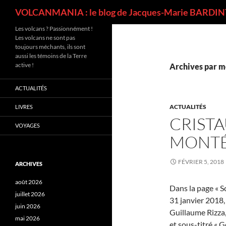
Recherche
VOLCANMANIA : le blog de Jacques-Marie BARDINT
Les volcans ? Passionnément !
Les volcans ne sont pas
toujours méchants, ils sont
aussi les témoins de la Terre
active !
Archives par m
ACTUALITÉS
ACTUALITÉS
LIVRES
CRISTA
VOYAGES
MONTÉ
FÉVRIER 5, 2018
ARCHIVES
août 2026
Dans la page « S
juillet 2026
31 janvier 2018, 
juin 2026
Guillaume Rizza,
mai 2026
et sous-titré « 