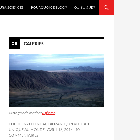
URA-SCIENCES
POURQUOI CE BLOG ?
QUI SUIS-JE ?
GALERIES
Cette galerie contient
6 photos
.
L’OL DOINYO LENGAI, TANZANIE, UN VOLCAN
UNIQUE AU MONDE
AVRIL 16, 2014
10
COMMENTAIRES