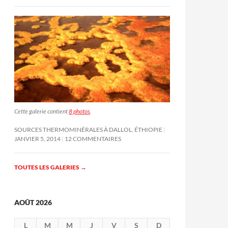
Cette galerie contient
8 photos
.
SOURCES THERMOMINÉRALES À DALLOL, ÉTHIOPIE
JANVIER 5, 2014
12 COMMENTAIRES
TOUTES LES GALERIES
→
AOÛT 2026
L
M
M
J
V
S
D