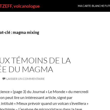
ALLER AU CONTENU
ZEFF, volcanologue
MA CARTE-BLANCHE FUT
ot-clé : magma mixing
UX TÉMOINS DE LA
E DU MAGMA
LAISSER UN COMMENTAIRE
cience » (page 3) du Journal « Le Monde » du mercredi
on peut lire un intéressant article, signé par
 intitulé « Mieux prévoir quand un volcan s’éveillera »
Géochimie – L’analyse de microcristaux dans la lave