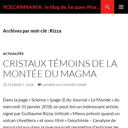
Recherche
VOLCANMANIA : le blog de Jacques-Marie BARDINTZEFF, volcanologue
ALLER
MENU
AU
PRINCI
CONTENU
Archives par mot-clé : Rizza
ACTUALITÉS
CRISTAUX TÉMOINS DE LA
MONTÉE DU MAGMA
FÉVRIER 5, 2018
LAISSER UN COMMENTAIRE
Dans la page « Science » (page 3) du Journal « Le Monde » du
mercredi 31 janvier 2018, on peut lire un intéressant article,
signé par Guillaume Rizza, intitulé « Mieux prévoir quand un
volcan s’éveillera » et sous-titré « Géochimie – L’analyse de
microcristaux dans la lave pourrait permettre d’anticiper les