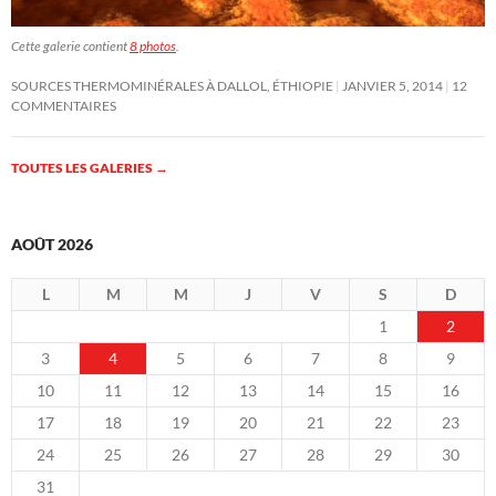
Cette galerie contient
8 photos
.
SOURCES THERMOMINÉRALES À DALLOL, ÉTHIOPIE
JANVIER 5, 2014
12
COMMENTAIRES
TOUTES LES GALERIES
→
AOÛT 2026
L
M
M
J
V
S
D
1
2
3
4
5
6
7
8
9
10
11
12
13
14
15
16
17
18
19
20
21
22
23
24
25
26
27
28
29
30
31