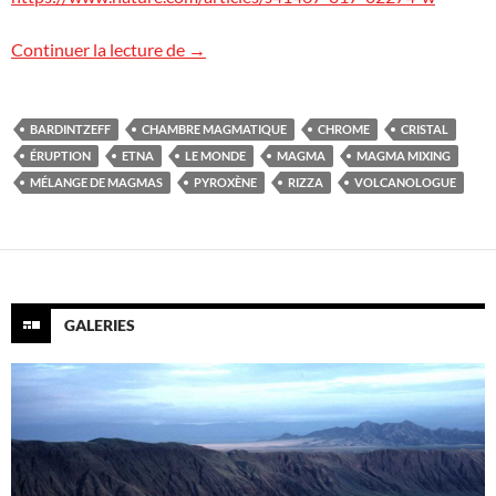
Cristaux témoins de la montée du magm
Continuer la lecture de
→
BARDINTZEFF
CHAMBRE MAGMATIQUE
CHROME
CRISTAL
ÉRUPTION
ETNA
LE MONDE
MAGMA
MAGMA MIXING
MÉLANGE DE MAGMAS
PYROXÈNE
RIZZA
VOLCANOLOGUE
GALERIES