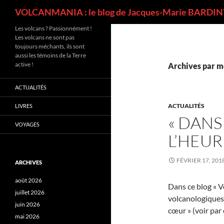
Recherche
VOLCANMANIA : le blog de Jacques-Marie BARDINT
Les volcans ? Passionnément !
Les volcans ne sont pas
toujours méchants, ils sont
aussi les témoins de la Terre
active !
Archives par mo
ACTUALITÉS
ACTUALITÉS
LIVRES
« DANS
VOYAGES
L’HEUR
FÉVRIER 17, 201
ARCHIVES
août 2026
Dans ce blog « V
juillet 2026
volcanologiques.
juin 2026
cœur » (voir pa
mai 2026