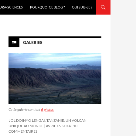
URA-SCIENCES
POURQUOI CE BLOG ?
QUI SUIS-JE ?
GALERIES
Cette galerie contient
6 photos
.
L’OL DOINYO LENGAI, TANZANIE, UN VOLCAN
UNIQUE AU MONDE
AVRIL 16, 2014
10
COMMENTAIRES