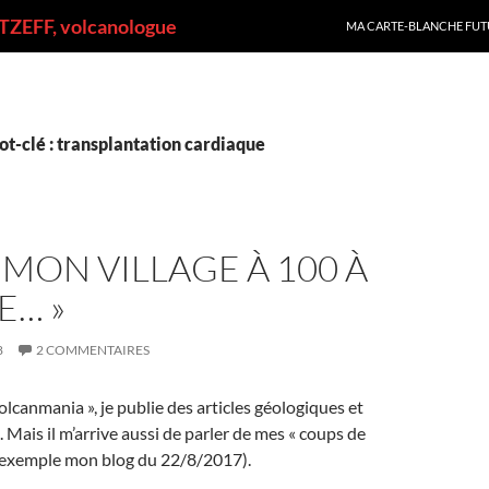
ALLER AU CONTENU
ZEFF, volcanologue
MA CARTE-BLANCHE FUT
t-clé : transplantation cardiaque
 MON VILLAGE À 100 À
E… »
8
2 COMMENTAIRES
olcanmania », je publie des articles géologiques et
 Mais il m’arrive aussi de parler de mes « coups de
r exemple mon blog du 22/8/2017).