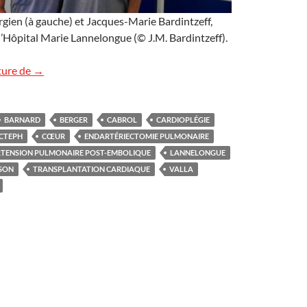
urgien (à gauche) et Jacques-Marie Bardintzeff,
l’Hôpital Marie Lannelongue (© J.M. Bardintzeff).
« Dans mon village à 100 à l’heure… »
ture de
→
BARNARD
BERGER
CABROL
CARDIOPLÉGIE
CTEPH
CŒUR
ENDARTÉRIECTOMIE PULMONAIRE
TENSION PULMONAIRE POST-EMBOLIQUE
LANNELONGUE
NSON
TRANSPLANTATION CARDIAQUE
VALLA