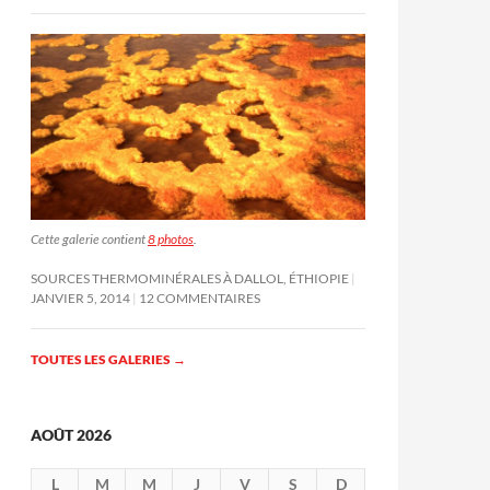
Cette galerie contient
8 photos
.
SOURCES THERMOMINÉRALES À DALLOL, ÉTHIOPIE
JANVIER 5, 2014
12 COMMENTAIRES
TOUTES LES GALERIES
→
AOÛT 2026
L
M
M
J
V
S
D