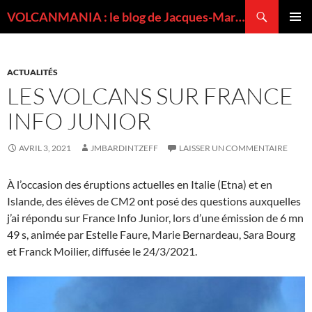
Recherche
VOLCANMANIA : le blog de Jacques-Marie BARDINTZEFF, volcanologue
ALLER
MENU
AU
PRINCI
CONTENU
ACTUALITÉS
LES VOLCANS SUR FRANCE
INFO JUNIOR
AVRIL 3, 2021
JMBARDINTZEFF
LAISSER UN COMMENTAIRE
À l’occasion des éruptions actuelles en Italie (Etna) et en
Islande, des élèves de CM2 ont posé des questions auxquelles
j’ai répondu sur France Info Junior, lors d’une émission de 6 mn
49 s, animée par Estelle Faure, Marie Bernardeau, Sara Bourg
et Franck Moilier, diffusée le 24/3/2021.