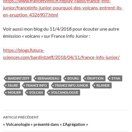
https://www.francetvinfo.fr/replay-radio/france-info-
junior/franceinfo-junior-pourquoi-des-volcans-entrent-ils-
en-eruption_4326907.html
Voir aussi mon blog du 11/4/2018 pour écouter une autre
émission « volcans » sur France Info Junior :
https://blogs.futura-
sciences.com/bardintzeff/2018/04/11/france-info-junior/
BARDINTZEFF
BERNARDEAU
BOURG
ÉRUPTION
ETNA
FAURE
FRANCE INFO
FRANCE INFO JUNIOR
ISLANDE
MOILIER
VOLCAN
VOLCANOLOGUE
Navigation
ARTICLE PRÉCÉDENT
des
« Volcanologie » présenté dans « L’Agrégation »