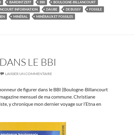
I
BARDINTZEFF
BBI
BOULOGNE-BILLANCOURT
ANCOURT INFORMATION
DAUBE
DE BUSSY
FOSSILE
IEN
MINÉRAL
MINÉRAUX ET FOSSILES
 DANS LE BBI
LAISSER UN COMMENTAIRE
 honneur de figurer dans le BBI (Boulogne-Billancourt
e magazine mensuel de ma commune. Christiane
iste, y chronique mon dernier voyage sur l’Etna en