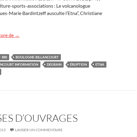
lture-sports-associations : Le volcanologue
es-Marie Bardintzeff ausculte l’Etna”, Christiane
L’Etna dans le BBI
ture de
→
BBI
BOULOGNE-BILLANCOURT
ANCOURT INFORMATION
DEGRAIN
ÉRUPTION
ETNA
SES D’OUVRAGES
015
LAISSER UN COMMENTAIRE