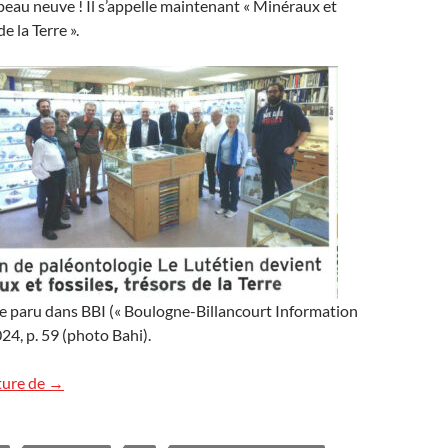
t peau neuve ! Il s’appelle maintenant « Minéraux et
de la Terre ».
icle paru dans BBI (« Boulogne-Billancourt Information
024, p. 59 (photo Bahi).
Minéraux et fossiles à Boulogne-Billancourt
ture de
→