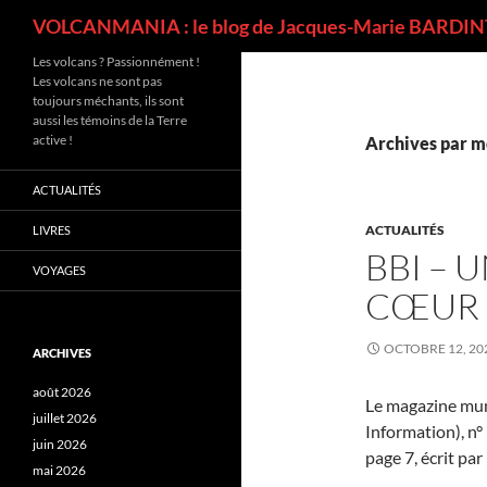
Recherche
VOLCANMANIA : le blog de Jacques-Marie BARDINT
Les volcans ? Passionnément !
Les volcans ne sont pas
toujours méchants, ils sont
aussi les témoins de la Terre
active !
Archives par m
ACTUALITÉS
ACTUALITÉS
LIVRES
BBI – 
VOYAGES
CŒUR 
OCTOBRE 12, 20
ARCHIVES
août 2026
Le magazine mun
juillet 2026
Information), n°
juin 2026
page 7, écrit par 
mai 2026