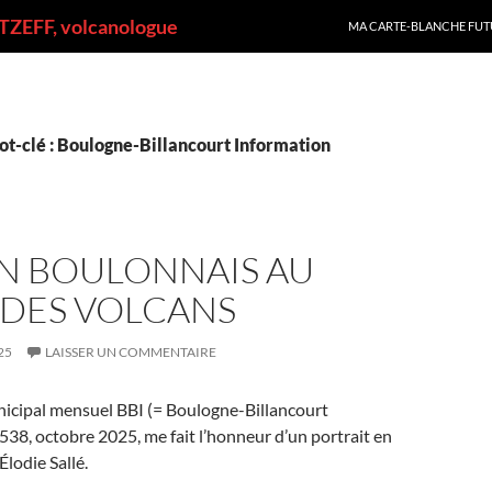
ALLER AU CONTENU
ZEFF, volcanologue
MA CARTE-BLANCHE FUT
ot-clé : Boulogne-Billancourt Information
UN BOULONNAIS AU
DES VOLCANS
25
LAISSER UN COMMENTAIRE
icipal mensuel BBI (= Boulogne-Billancourt
 538, octobre 2025, me fait l’honneur d’un portrait en
Élodie Sallé.