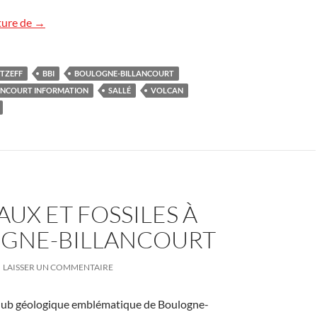
BBI – Un boulonnais au cœur des volcans
ture de
→
TZEFF
BBI
BOULOGNE-BILLANCOURT
ANCOURT INFORMATION
SALLÉ
VOLCAN
UX ET FOSSILES À
GNE-BILLANCOURT
LAISSER UN COMMENTAIRE
, club géologique emblématique de Boulogne-