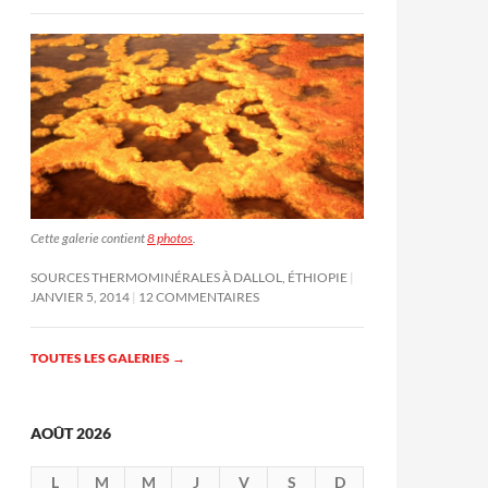
Cette galerie contient
8 photos
.
SOURCES THERMOMINÉRALES À DALLOL, ÉTHIOPIE
JANVIER 5, 2014
12 COMMENTAIRES
TOUTES LES GALERIES
→
AOÛT 2026
L
M
M
J
V
S
D