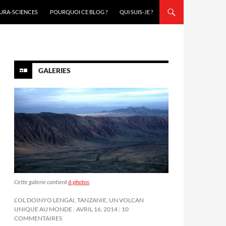
URA-SCIENCES
POURQUOI CE BLOG ?
QUI SUIS-JE ?
GALERIES
Cette galerie contient
6 photos
.
L’OL DOINYO LENGAI, TANZANIE, UN VOLCAN
UNIQUE AU MONDE
AVRIL 16, 2014
10
COMMENTAIRES