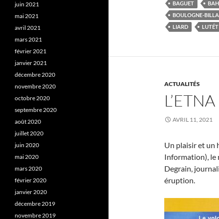
BAGUET
BAH
juin 2021
BOULOGNE-BILL
mai 2021
LIARD
LUTÉT
avril 2021
mars 2021
février 2021
janvier 2021
décembre 2020
ACTUALITÉS
novembre 2020
L’ETNA
octobre 2020
septembre 2020
AVRIL 11, 2021
août 2020
juillet 2020
Un plaisir et un
juin 2020
Information), l
mai 2020
Degrain, journal
mars 2020
éruption.
février 2020
janvier 2020
décembre 2019
novembre 2019