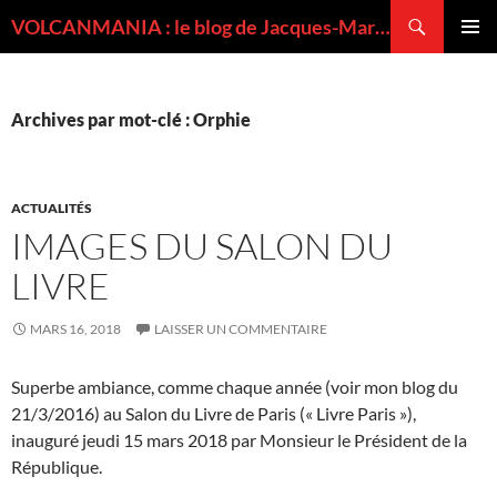
Recherche
VOLCANMANIA : le blog de Jacques-Marie BARDINTZEFF, volcanologue
ALLER
MENU
AU
PRINCI
CONTENU
Archives par mot-clé : Orphie
ACTUALITÉS
IMAGES DU SALON DU
LIVRE
MARS 16, 2018
LAISSER UN COMMENTAIRE
Superbe ambiance, comme chaque année (voir mon blog du
21/3/2016) au Salon du Livre de Paris (« Livre Paris »),
inauguré jeudi 15 mars 2018 par Monsieur le Président de la
République.