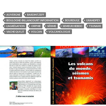
AUVERGNE
BARDINTZEFF
BOULOGNE-BILLANCOURT INFORMATION
BOURDUGE
GRANDPEY
L'AGRÉGATION
ORPHIE
SÉISME
SEMEUR HEBDO
TSUNAMI
VACHE QUI LIT
VOLCAN
VOLCANOLOGUE