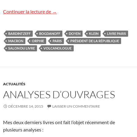
Images du Salon du livre
Continuer la lecture de
→
BARDINTZEFF
BOGDANOFF
DOYEN
KLEIN
LIVRE PARIS
MACRON
ORPHIE
PARIS
PRÉSIDENT DE LA RÉPUBLIQUE
SALON DU LIVRE
VOLCANOLOGUE
ACTUALITÉS
ANALYSES D’OUVRAGES
DÉCEMBRE 14, 2015
LAISSER UN COMMENTAIRE
Mes deux derniers livres ont fait l’objet récemment de
plusieurs analyses :