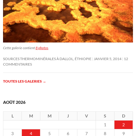
Cette galerie contient
8 photos
.
SOURCES THERMOMINÉRALES À DALLOL, ÉTHIOPIE
JANVIER 5, 2014
12
COMMENTAIRES
TOUTES LES GALERIES
→
AOÛT 2026
L
M
M
J
V
S
D
1
2
3
4
5
6
7
8
9