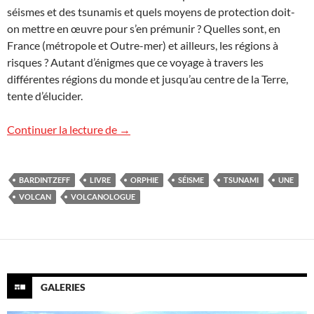
séismes et des tsunamis et quels moyens de protection doit-
on mettre en œuvre pour s’en prémunir ? Quelles sont, en
France (métropole et Outre-mer) et ailleurs, les régions à
risques ? Autant d’énigmes que ce voyage à travers les
différentes régions du monde et jusqu’au centre de la Terre,
tente d’élucider.
Tout savoir sur les volcans du monde, sé
Continuer la lecture de
→
BARDINTZEFF
LIVRE
ORPHIE
SÉISME
TSUNAMI
UNE
VOLCAN
VOLCANOLOGUE
GALERIES