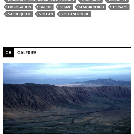
L'AGRÉGATION
ORPHIE
SÉISME
SEMEUR HEBDO
TSUNAMI
VACHE QUI LIT
VOLCAN
VOLCANOLOGUE
GALERIES