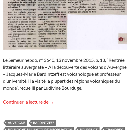
Le Semeur hebdo, n° 3640, 13 novembre 2015, p. 18, “Rentrée
littéraire auvergnate – À la découverte des volcans d’Auvergne
– Jacques-Marie Bardintzeff est volcanologue et professeur
d’université. Il a visité la plupart des régions volcaniques du
monde”, recueilli par Ludivine Bourduge.
Analyses d’ouvrages
Continuer la lecture de
→
AUVERGNE
BARDINTZEFF
BOULOGNE-BILLANCOURT INFORMATION
BOURDUGE
GRANDPEY