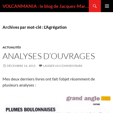
Recherche
VOLCANMANIA : le blog de Jacques-Marie BARDINTZEFF, volcanologue
ALLER
MENU
AU
PRINCI
CONTENU
Archives par mot-clé : L’Agrégation
ACTUALITÉS
ANALYSES D’OUVRAGES
DÉCEMBRE 14, 2015
LAISSER UN COMMENTAIRE
Mes deux derniers livres ont fait l’objet récemment de
plusieurs analyses :