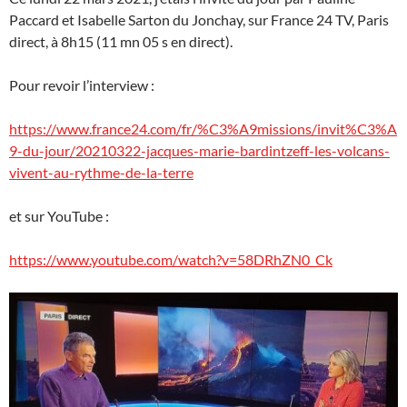
Paccard et Isabelle Sarton du Jonchay, sur France 24 TV, Paris
direct, à 8h15 (11 mn 05 s en direct).
Pour revoir l’interview :
https://www.france24.com/fr/%C3%A9missions/invit%C3%A
9-du-jour/20210322-jacques-marie-bardintzeff-les-volcans-
vivent-au-rythme-de-la-terre
et sur YouTube :
https://www.youtube.com/watch?v=58DRhZN0_Ck