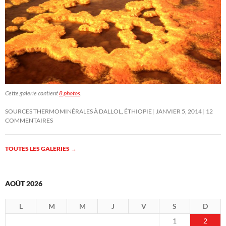
Cette galerie contient
8 photos
.
SOURCES THERMOMINÉRALES À DALLOL, ÉTHIOPIE
JANVIER 5, 2014
12
COMMENTAIRES
TOUTES LES GALERIES
→
AOÛT 2026
L
M
M
J
V
S
D
1
2