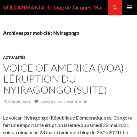
Recherche
VOLCANMANIA : le blog de Jacques-Marie BARDINTZEFF, volcanologue
ALLER
MENU
AU
PRINCI
CONTENU
Archives par mot-clé : Nyiragongo
ACTUALITÉS
VOICE OF AMERICA (VOA) :
L’ÉRUPTION DU
NYIRAGONGO (SUITE)
MAI 28, 2021
LAISSER UN COMMENTAIRE
Le volcan Nyiragongo (République Démocratique du Congo) a
fait une importante éruption latérale du samedi 22 mai 2021
soir au dimanche 23 matin (voir mon blog du 26/5/2021). La