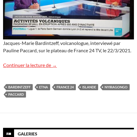
Jacques-Marie Bardintzeff, volcanologue, interviewé par
Pauline Paccard, sur le plateau de France 24 TV, le 22/3/2021.
Les volcans sur France 24 TV
Continuer la lecture de
→
BARDINTZEFF
ETNA
FRANCE 24
ISLANDE
NYIRAGONGO
PACCARD
GALERIES