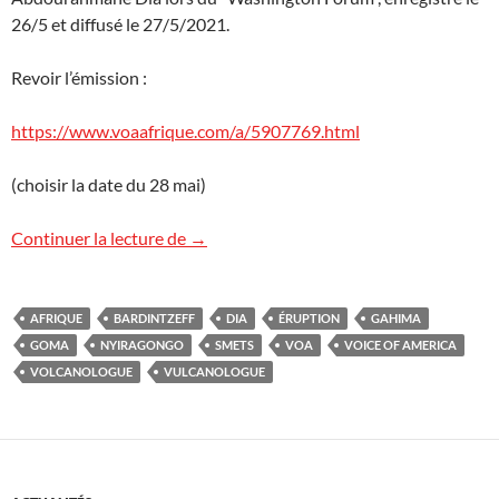
26/5 et diffusé le 27/5/2021.
Revoir l’émission :
https://www.voaafrique.com/a/5907769.html
(choisir la date du 28 mai)
Voice of America (VOA) : l’éruption du N
Continuer la lecture de
→
AFRIQUE
BARDINTZEFF
DIA
ÉRUPTION
GAHIMA
GOMA
NYIRAGONGO
SMETS
VOA
VOICE OF AMERICA
VOLCANOLOGUE
VULCANOLOGUE