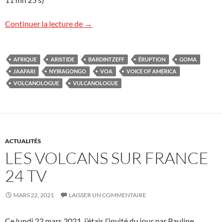
Voice of America (VOA) : l’éruption du 
Continuer la lecture de
→
AFRIQUE
ARISTIDE
BARDINTZEFF
ÉRUPTION
GOMA
JAAFARI
NYIRAGONGO
VOA
VOICE OF AMERICA
VOLCANOLOGUE
VULCANOLOGUE
ACTUALITÉS
LES VOLCANS SUR FRANCE
24 TV
MARS 22, 2021
LAISSER UN COMMENTAIRE
Ce lundi 22 mars 2021, j’étais l’invité du jour par Pauline