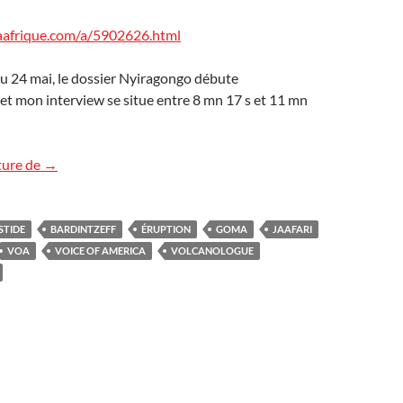
aafrique.com/a/5902626.html
 du 24 mai, le dossier Nyiragongo débute
t mon interview se situe entre 8 mn 17 s et 11 mn
Voice of America (VOA) : l’éruption du Nyiragongo
ture de
→
STIDE
BARDINTZEFF
ÉRUPTION
GOMA
JAAFARI
VOA
VOICE OF AMERICA
VOLCANOLOGUE