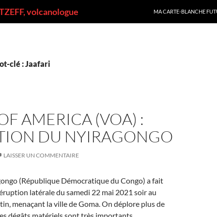
ALLER AU CONTENU
ZEFF, volcanologue
MA CARTE-BLANCHE FUT
t-clé : Jaafari
OF AMERICA (VOA) :
PTION DU NYIRAGONGO
LAISSER UN COMMENTAIRE
gongo (République Démocratique du Congo) a fait
éruption latérale du samedi 22 mai 2021 soir au
in, menaçant la ville de Goma. On déplore plus de
les dégâts matériels sont très importants.