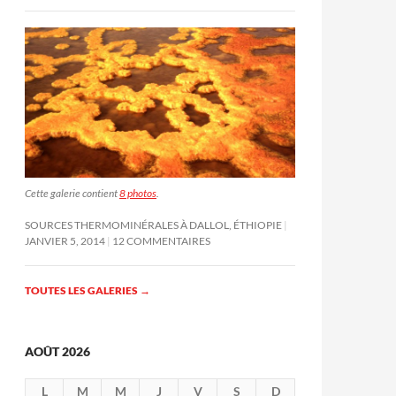
Cette galerie contient
8 photos
.
SOURCES THERMOMINÉRALES À DALLOL, ÉTHIOPIE
JANVIER 5, 2014
12 COMMENTAIRES
TOUTES LES GALERIES
→
AOÛT 2026
L
M
M
J
V
S
D