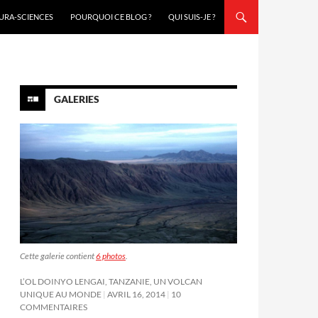
URA-SCIENCES
POURQUOI CE BLOG ?
QUI SUIS-JE ?
GALERIES
Cette galerie contient
6 photos
.
L’OL DOINYO LENGAI, TANZANIE, UN VOLCAN
UNIQUE AU MONDE
AVRIL 16, 2014
10
COMMENTAIRES