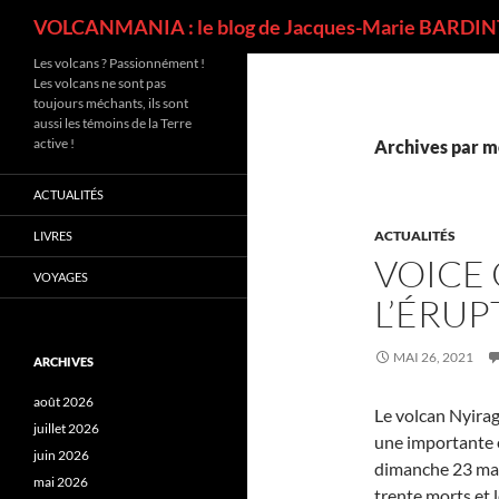
Recherche
VOLCANMANIA : le blog de Jacques-Marie BARDINT
Les volcans ? Passionnément !
Les volcans ne sont pas
toujours méchants, ils sont
aussi les témoins de la Terre
active !
Archives par mo
ACTUALITÉS
ACTUALITÉS
LIVRES
VOICE 
VOYAGES
L’ÉRU
MAI 26, 2021
ARCHIVES
août 2026
Le volcan Nyira
juillet 2026
une importante 
juin 2026
dimanche 23 mat
mai 2026
trente morts et 