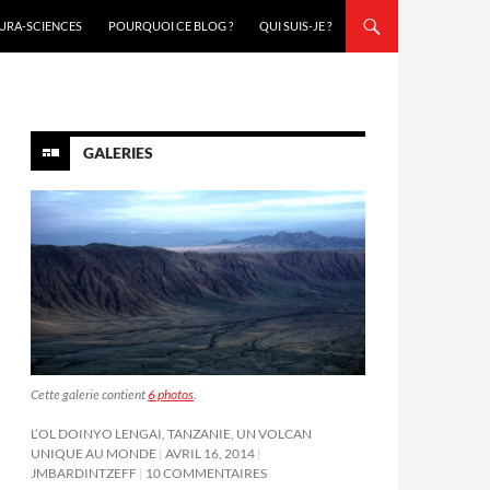
URA-SCIENCES
POURQUOI CE BLOG ?
QUI SUIS-JE ?
GALERIES
Cette galerie contient
6 photos
.
L’OL DOINYO LENGAI, TANZANIE, UN VOLCAN
UNIQUE AU MONDE
AVRIL 16, 2014
JMBARDINTZEFF
10 COMMENTAIRES