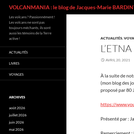
Recherche
VOLCANMANIA : le blog de Jacques-Marie BARDINT
Les volcans ? Passionnément !
Les volcans ne sont pas
toujours méchants, ils sont
aussi les témoins de la Terre
ACTUALITÉS
,
VOYA
active !
L’ETNA 
ACTUALITÉS
AVRIL 20, 2021
LIVRES
VOYAGES
À la suite de no
(mon blog des jo
proposé par 80 
ARCHIVES
https://www.y
août 2026
juillet 2026
Présenté par : J
juin 2026
mai 2026
Remerciement : 