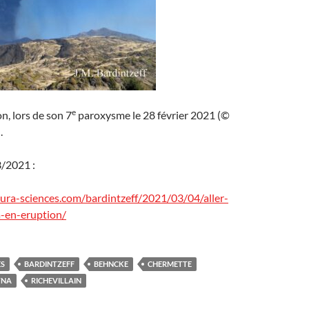
e
n, lors de son 7
paroxysme le 28 février 2021 (©
.
/2021 :
utura-sciences.com/bardintzeff/2021/03/04/aller-
a-en-eruption/
ES
BARDINTZEFF
BEHNCKE
CHERMETTE
TNA
RICHEVILLAIN