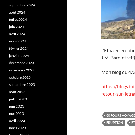
septembre 2024
août 2024
juillet 2024
juin 2024
avril 2024
mars 2024
février 2024
L’Etna en éruptio
janvier 2024
J.M. Bardintzeff)
décembre 2023
novembre 2023
Mon blog du 4/3
octobre 2023
septembre 2023
https://blogs.f
août 2023
retour-sur-letn
juillet 2023
juin 2023
mai 2023
80 JOURS VOYAG
avril 2023
ÉRUPTION
E
mars 2023