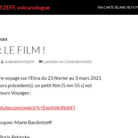
ALLER AU CONTENU
ZEFF, volcanologue
MA CARTE-BLANCHE FUT
GES
: LE FILM !
JMBARDINTZEFF
LAISSER UN COMMENTAIRE
tre voyage sur l’Etna du 23 février au 3 mars 2021
urs précédents), un petit film (5 mn 55 s) est
Jours Voyages :
outube.com/watch?v=EwnN4cWxhFI
acques-Marie Bardintzeff
Boris Behncke