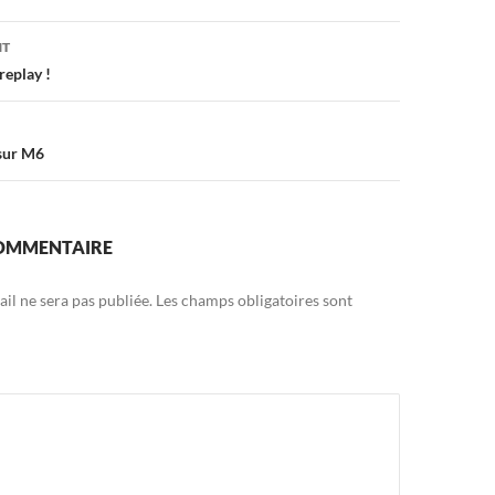
on
NT
replay !
 sur M6
COMMENTAIRE
il ne sera pas publiée.
Les champs obligatoires sont