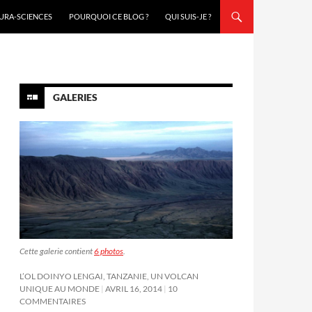
URA-SCIENCES
POURQUOI CE BLOG ?
QUI SUIS-JE ?
GALERIES
Cette galerie contient
6 photos
.
L’OL DOINYO LENGAI, TANZANIE, UN VOLCAN
UNIQUE AU MONDE
AVRIL 16, 2014
10
COMMENTAIRES