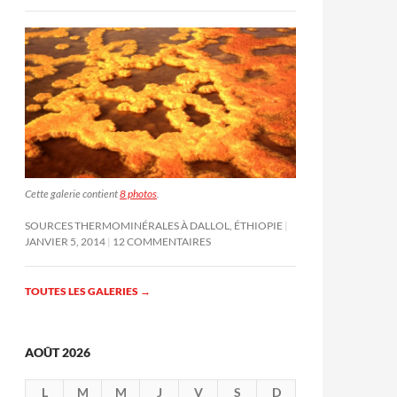
Cette galerie contient
8 photos
.
SOURCES THERMOMINÉRALES À DALLOL, ÉTHIOPIE
JANVIER 5, 2014
12 COMMENTAIRES
TOUTES LES GALERIES
→
AOÛT 2026
L
M
M
J
V
S
D