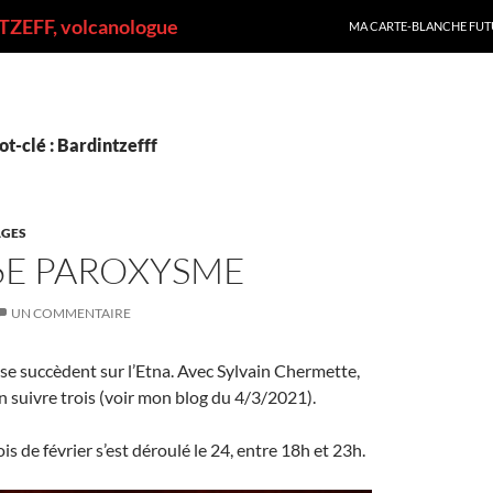
ALLER AU CONTENU
ZEFF, volcanologue
MA CARTE-BLANCHE FUT
t-clé : Bardintzefff
GES
6E PAROXYSME
UN COMMENTAIRE
e succèdent sur l’Etna. Avec Sylvain Chermette,
 suivre trois (voir mon blog du 4/3/2021).
s de février s’est déroulé le 24, entre 18h et 23h.