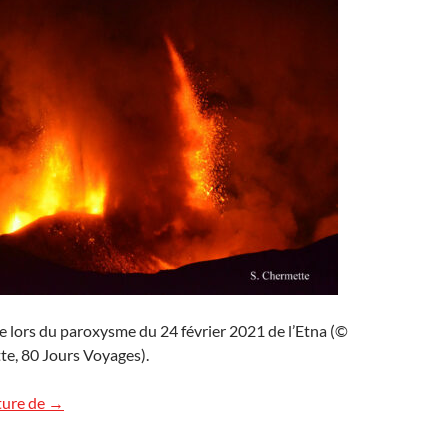
e lors du paroxysme du 24 février 2021 de l’Etna (©
te, 80 Jours Voyages).
Etna, 6e paroxysme
ture de
→