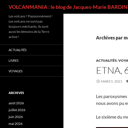
Recherche
VOLCANMANIA : le blog de Jacques-Marie BARDINT
Les volcans ? Passionnément !
Les volcans ne sont pas
toujours méchants, ils sont
aussi les témoins de la Terre
active !
Archives par mo
ACTUALITÉS
ACTUALITÉS
,
VOYA
LIVRES
ETNA, 
VOYAGES
MARS 5, 2021
ARCHIVES
Les paroxysmes s
nous avons pu en
août 2026
juillet 2026
Le sixième du moi
juin 2026
mai 2026