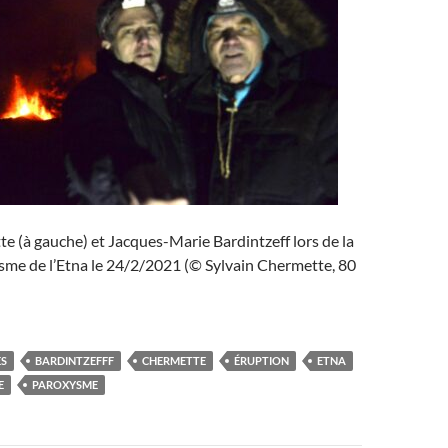
e (à gauche) et Jacques-Marie Bardintzeff lors de la
sme de l’Etna le 24/2/2021 (© Sylvain Chermette, 80
ES
BARDINTZEFFF
CHERMETTE
ÉRUPTION
ETNA
E
PAROXYSME