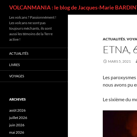
Recherche
VOLCANMANIA : le blog de Jacques-Marie BARDINT
Les volcans ? Passionnément !
Les volcans ne sont pas
toujours méchants, ils sont
aussi les témoins de la Terre
ACTUALITÉS
,
VOYA
active !
ETNA, 
ACTUALITÉS
MARS 5, 2021
LIVRES
VOYAGES
Les paroxysmes s
nous avons pu en
Le sixième du moi
ARCHIVES
août 2026
juillet 2026
juin 2026
mai 2026