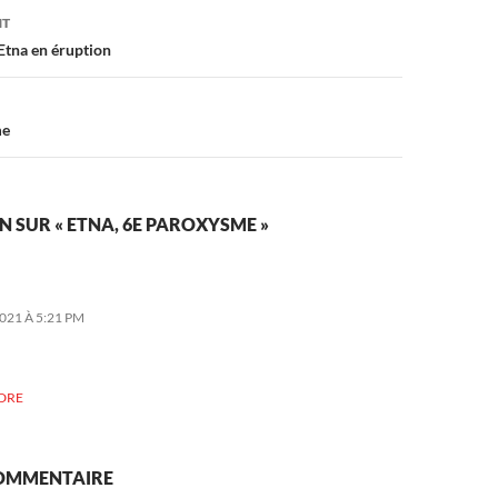
on
NT
’Etna en éruption
me
N SUR « ETNA, 6E PAROXYSME »
021 À 5:21 PM
DRE
COMMENTAIRE