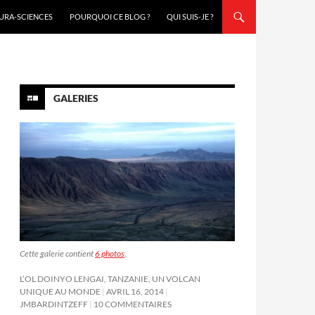
URA-SCIENCES
POURQUOI CE BLOG ?
QUI SUIS-JE ?
GALERIES
Cette galerie contient
6 photos
.
L’OL DOINYO LENGAI, TANZANIE, UN VOLCAN
UNIQUE AU MONDE
AVRIL 16, 2014
JMBARDINTZEFF
10 COMMENTAIRES