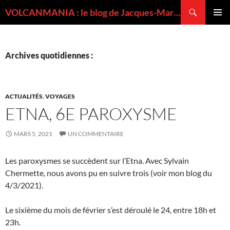
Recherche
VOLCANMANIA : le blog de Jacques-Marie BARDINTZEFF, volcanologue
ALLER
MENU
AU
PRINCI
CONTENU
Archives quotidiennes :
ACTUALITÉS
,
VOYAGES
ETNA, 6E PAROXYSME
MARS 5, 2021
UN COMMENTAIRE
Les paroxysmes se succèdent sur l’Etna. Avec Sylvain
Chermette, nous avons pu en suivre trois (voir mon blog du
4/3/2021).
Le sixième du mois de février s’est déroulé le 24, entre 18h et
23h.