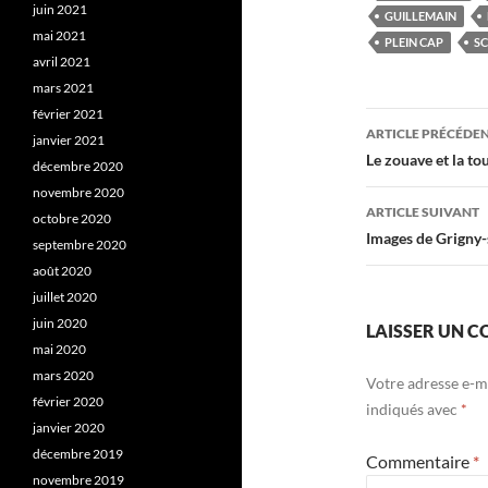
juin 2021
GUILLEMAIN
mai 2021
PLEIN CAP
SC
avril 2021
mars 2021
février 2021
Navigati
ARTICLE PRÉCÉDE
janvier 2021
des
Le zouave et la tou
décembre 2020
novembre 2020
articles
ARTICLE SUIVANT
octobre 2020
Images de Grigny
septembre 2020
août 2020
juillet 2020
juin 2020
LAISSER UN 
mai 2020
mars 2020
Votre adresse e-ma
février 2020
indiqués avec
*
janvier 2020
décembre 2019
Commentaire
*
novembre 2019