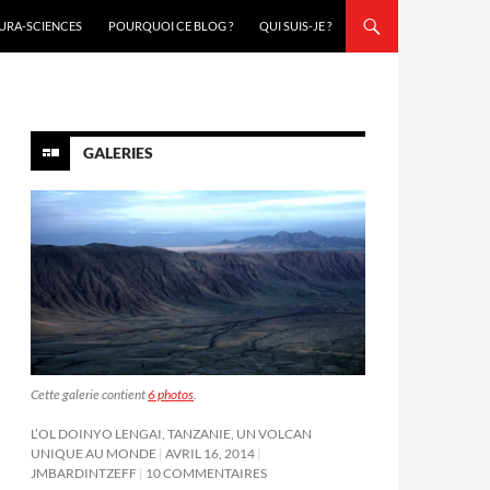
URA-SCIENCES
POURQUOI CE BLOG ?
QUI SUIS-JE ?
GALERIES
Cette galerie contient
6 photos
.
L’OL DOINYO LENGAI, TANZANIE, UN VOLCAN
UNIQUE AU MONDE
AVRIL 16, 2014
JMBARDINTZEFF
10 COMMENTAIRES