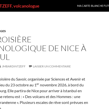
ALLER AU CONTENU
ZEFF, volcanologue
MA CARTE-BLANCHE FUT
GES
OISIÈRE
NOLOGIQUE DE NICE À
BUL
JMBARDINTZEFF
LAISSER UN COMMENTAIRE
isière du Savoir, organisée par Sciences et Avenir et
er
lieu du 23 octobre au 1
novembre 2026, à bord du
g. Elle partira de Nice pour arriver à Istanbul en
e retenu est : « Des volcans et des Hommes : une
anéenne ». Plusieurs escales de rêve sont prévues en
e.