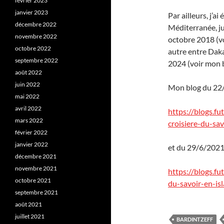
février 2023
janvier 2023
Par ailleurs, j’a
décembre 2022
Méditerranée, ju
novembre 2022
octobre 2018 (vo
octobre 2022
autre entre Daka
septembre 2022
2024 (voir mon b
août 2022
juin 2022
Mon blog du 22
mai 2022
avril 2022
https://blogs.f
mars 2022
croisiere-du-sav
février 2022
janvier 2022
et du 29/6/2021
décembre 2021
novembre 2021
https://blogs.f
octobre 2021
du-savoir-en-is
septembre 2021
août 2021
juillet 2021
BARDINTZEFF