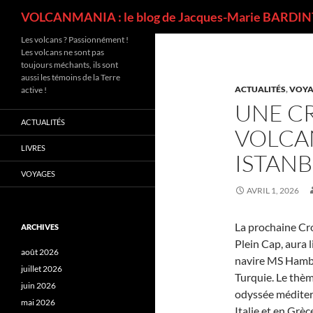
Recherche
VOLCANMANIA : le blog de Jacques-Marie BARDINT
Les volcans ? Passionnément !
Les volcans ne sont pas
toujours méchants, ils sont
aussi les témoins de la Terre
ACTUALITÉS
,
VOYA
active !
UNE CR
ACTUALITÉS
VOLCA
LIVRES
ISTAN
VOYAGES
AVRIL 1, 2026
La prochaine Cro
ARCHIVES
Plein Cap, aura 
août 2026
navire MS Hambur
juillet 2026
Turquie. Le thèm
juin 2026
odyssée méditerr
mai 2026
Italie et en Grèc