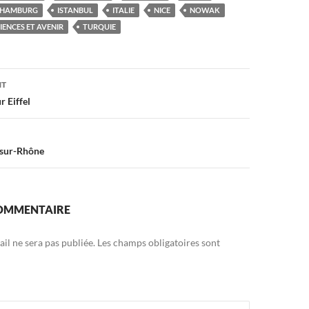
HAMBURG
ISTANBUL
ITALIE
NICE
NOWAK
IENCES ET AVENIR
TURQUIE
on
NT
r Eiffel
-sur-Rhône
COMMENTAIRE
il ne sera pas publiée.
Les champs obligatoires sont