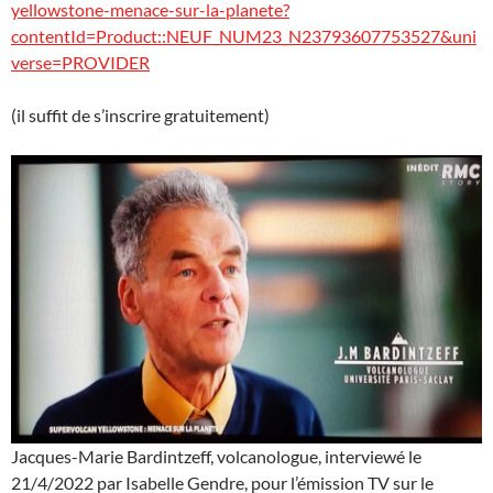
yellowstone-menace-sur-la-planete?
contentId=Product::NEUF_NUM23_N23793607753527&uni
verse=PROVIDER
(il suffit de s’inscrire gratuitement)
Jacques-Marie Bardintzeff, volcanologue, interviewé le
21/4/2022 par Isabelle Gendre, pour l’émission TV sur le