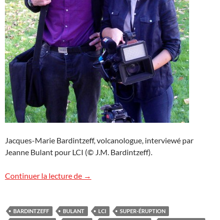
Jacques-Marie Bardintzeff, volcanologue, interviewé par
Jeanne Bulant pour LCI (© J.M. Bardintzeff).
Le « réveil » de Yellowstone sur LCI
Continuer la lecture de
→
BARDINTZEFF
BULANT
LCI
SUPER-ÉRUPTION