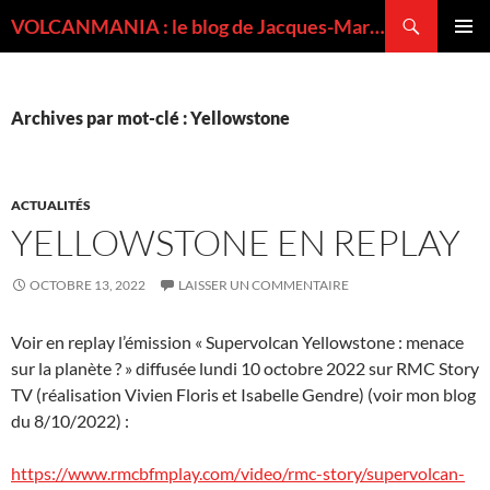
Recherche
VOLCANMANIA : le blog de Jacques-Marie BARDINTZEFF, volcanologue
ALLER
MENU
AU
PRINCI
CONTENU
Archives par mot-clé : Yellowstone
ACTUALITÉS
YELLOWSTONE EN REPLAY
OCTOBRE 13, 2022
LAISSER UN COMMENTAIRE
Voir en replay l’émission « Supervolcan Yellowstone : menace
sur la planète ? » diffusée lundi 10 octobre 2022 sur RMC Story
TV (réalisation Vivien Floris et Isabelle Gendre) (voir mon blog
du 8/10/2022) :
https://www.rmcbfmplay.com/video/rmc-story/supervolcan-