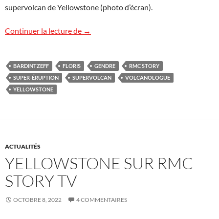
supervolcan de Yellowstone (photo d’écran).
Yellowstone en replay
Continuer la lecture de
→
BARDINTZEFF
FLORIS
GENDRE
RMC STORY
SUPER-ÉRUPTION
SUPERVOLCAN
VOLCANOLOGUE
YELLOWSTONE
ACTUALITÉS
YELLOWSTONE SUR RMC
STORY TV
OCTOBRE 8, 2022
4 COMMENTAIRES