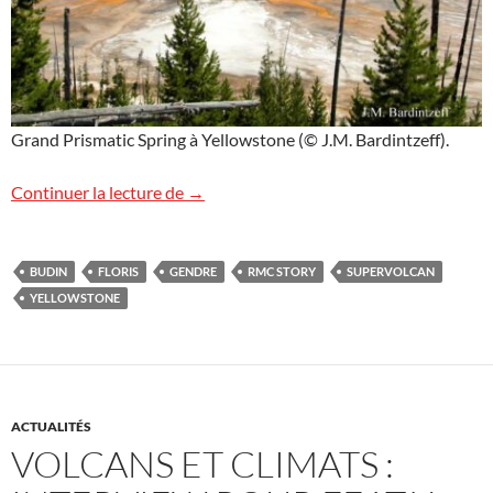
Grand Prismatic Spring à Yellowstone (© J.M. Bardintzeff).
Yellowstone sur RMC Story TV
Continuer la lecture de
→
BUDIN
FLORIS
GENDRE
RMC STORY
SUPERVOLCAN
YELLOWSTONE
ACTUALITÉS
VOLCANS ET CLIMATS :