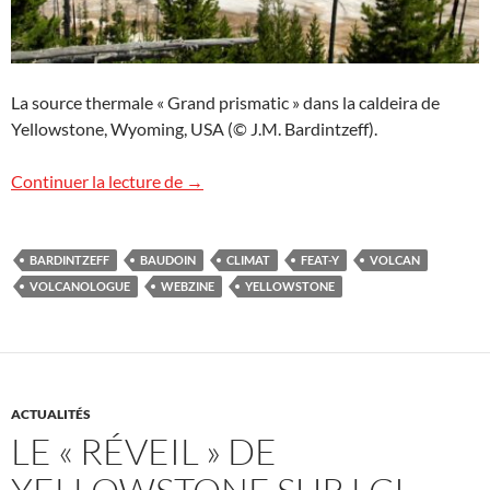
La source thermale « Grand prismatic » dans la caldeira de
Yellowstone, Wyoming, USA (© J.M. Bardintzeff).
Volcans et climats : interview pour Feat-
Continuer la lecture de
→
BARDINTZEFF
BAUDOIN
CLIMAT
FEAT-Y
VOLCAN
VOLCANOLOGUE
WEBZINE
YELLOWSTONE
ACTUALITÉS
LE « RÉVEIL » DE