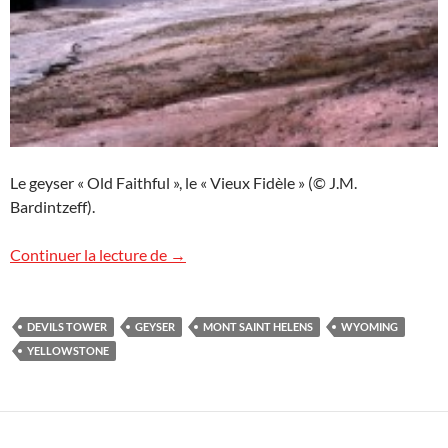
Le geyser « Old Faithful », le « Vieux Fidèle » (© J.M.
Bardintzeff).
Voyage à Yellowstone
Continuer la lecture de
→
DEVILS TOWER
GEYSER
MONT SAINT HELENS
WYOMING
YELLOWSTONE