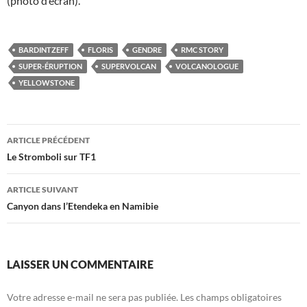
(photo d’écran).
BARDINTZEFF
FLORIS
GENDRE
RMC STORY
SUPER-ÉRUPTION
SUPERVOLCAN
VOLCANOLOGUE
YELLOWSTONE
Navigation
ARTICLE PRÉCÉDENT
des
Le Stromboli sur TF1
articles
ARTICLE SUIVANT
Canyon dans l’Etendeka en Namibie
LAISSER UN COMMENTAIRE
Votre adresse e-mail ne sera pas publiée.
Les champs obligatoires