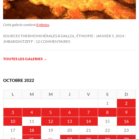
Cette galerie contient
8 photos
.
SOURCES THERMOMINÉRALES À DALLOL, ÉTHIOPIE
JANVIER 5, 2014
JMBARDINTZEFF
12 COMMENTAIRES
TOUTES LES GALERIES
→
OCTOBRE 2022
L
M
M
J
V
S
D
1
2
3
4
5
6
7
8
9
10
11
12
13
14
15
16
17
18
19
20
21
22
23