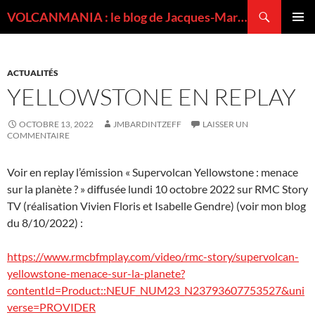
Recherche
VOLCANMANIA : le blog de Jacques-Marie BARDINTZEFF, volcanologue
ALLER
MENU
AU
PRINCI
CONTENU
ACTUALITÉS
YELLOWSTONE EN REPLAY
OCTOBRE 13, 2022
JMBARDINTZEFF
LAISSER UN
COMMENTAIRE
Voir en replay l’émission « Supervolcan Yellowstone : menace
sur la planète ? » diffusée lundi 10 octobre 2022 sur RMC Story
TV (réalisation Vivien Floris et Isabelle Gendre) (voir mon blog
du 8/10/2022) :
https://www.rmcbfmplay.com/video/rmc-story/supervolcan-
yellowstone-menace-sur-la-planete?
contentId=Product::NEUF_NUM23_N23793607753527&uni
verse=PROVIDER