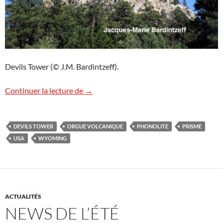
Devils Tower (© J.M. Bardintzeff).
Image de volcan : Devils Tower, USA
Continuer la lecture de
→
DEVILS TOWER
ORGUE VOLCANIQUE
PHONOLITE
PRISME
USA
WYOMING
ACTUALITÉS
NEWS DE L’ÉTÉ