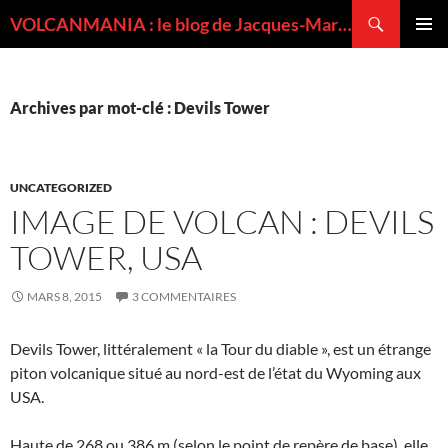
Recherche
VOLCANMANIA : le blog de Jacques-Marie BARDINTZEFF, volcanologue
ALLER
MENU
AU
PRINCI
CONTENU
Archives par mot-clé : Devils Tower
UNCATEGORIZED
IMAGE DE VOLCAN : DEVILS
TOWER, USA
MARS 8, 2015
3 COMMENTAIRES
Devils Tower, littéralement « la Tour du diable », est un étrange
piton volcanique situé au nord-est de l’état du Wyoming aux
USA.
Haute de 268 ou 386 m (selon le point de repère de base), elle