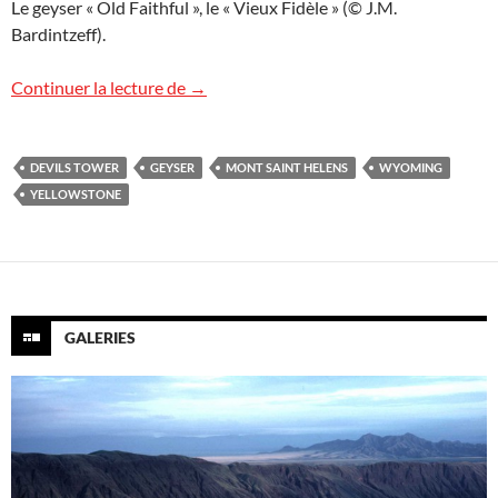
Le geyser « Old Faithful », le « Vieux Fidèle » (© J.M.
Bardintzeff).
Voyage à Yellowstone
Continuer la lecture de
→
DEVILS TOWER
GEYSER
MONT SAINT HELENS
WYOMING
YELLOWSTONE
GALERIES