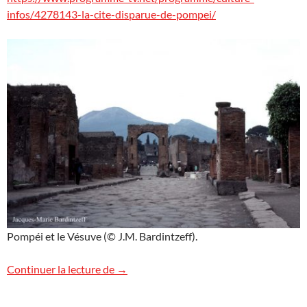
infos/4278143-la-cite-disparue-de-pompei/
Pompéi et le Vésuve (© J.M. Bardintzeff).
Pompéi sur RMC Découverte
Continuer la lecture de
→