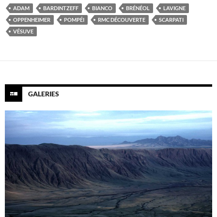
ADAM
BARDINTZEFF
BIANCO
BRÉNÉOL
LAVIGNE
OPPENHEIMER
POMPÉI
RMC DÉCOUVERTE
SCARPATI
VÉSUVE
GALERIES