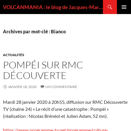
Recherche
VOLCANMANIA : le blog de Jacques-Marie BARDINTZEFF, volcanologue
ALLER
MENU
AU
PRINCI
CONTENU
Archives par mot-clé : Bianco
ACTUALITÉS
POMPÉI SUR RMC
DÉCOUVERTE
JANVIER 18, 2020
UN COMMENTAIRE
Mardi 28 janvier 2020 à 20h55, diffusion sur RMC Découverte
TV (chaîne 24) « Le récit d’une catastrophe : Pompéi »
(réalisation : Nicolas Brénéol et Julien Adam, 52 mn).
https://www.programme-tv.net/programme/culture-