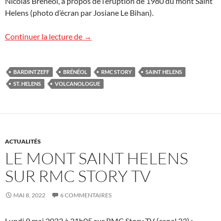
Nicolas Brénéol, à propos de l’éruption de 1980 du mont Saint
Helens (photo d’écran par Josiane Le Bihan).
Saint Helens : le replay
Continuer la lecture de
→
BARDINTZEFF
BRÉNÉOL
RMC STORY
SAINT HELENS
ST. HELENS
VOLCANOLOGUE
ACTUALITÉS
LE MONT SAINT HELENS
SUR RMC STORY TV
MAI 8, 2022
6 COMMENTAIRES
Lundi 9 mai 2022 à 21h05 sur RMC Story TV (canal 23) :