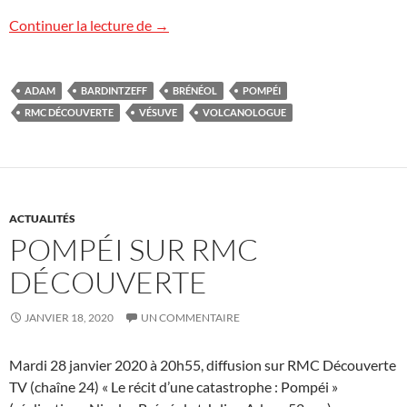
Pompéi en replay
Continuer la lecture de
→
ADAM
BARDINTZEFF
BRÉNÉOL
POMPÉI
RMC DÉCOUVERTE
VÉSUVE
VOLCANOLOGUE
ACTUALITÉS
POMPÉI SUR RMC
DÉCOUVERTE
JANVIER 18, 2020
UN COMMENTAIRE
Mardi 28 janvier 2020 à 20h55, diffusion sur RMC Découverte
TV (chaîne 24) « Le récit d’une catastrophe : Pompéi »