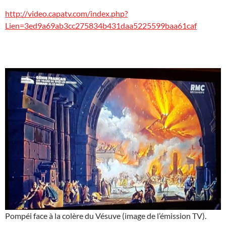
http://video.capatv.com/index.php?
Lien=3ed9a69ab3cc275834b431daa5225599baa61caf
Pompéi face à la colère du Vésuve (image de l’émission TV).