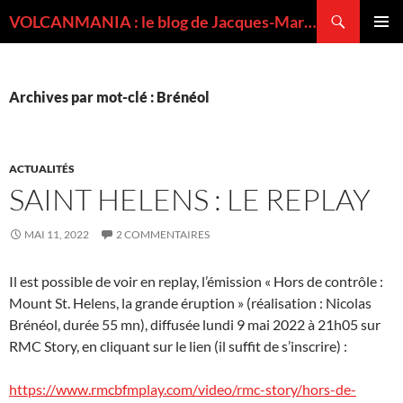
Recherche
VOLCANMANIA : le blog de Jacques-Marie BARDINTZEFF, volcanologue
ALLER
MENU
AU
PRINCI
CONTENU
Archives par mot-clé : Brénéol
ACTUALITÉS
SAINT HELENS : LE REPLAY
MAI 11, 2022
2 COMMENTAIRES
Il est possible de voir en replay, l’émission « Hors de contrôle :
Mount St. Helens, la grande éruption » (réalisation : Nicolas
Brénéol, durée 55 mn), diffusée lundi 9 mai 2022 à 21h05 sur
RMC Story, en cliquant sur le lien (il suffit de s’inscrire) :
https://www.rmcbfmplay.com/video/rmc-story/hors-de-