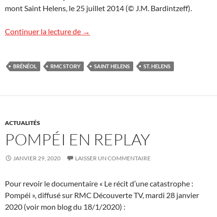
mont Saint Helens, le 25 juillet 2014 (© J.M. Bardintzeff).
Le mont Saint Helens sur RMC Story TV
Continuer la lecture de
→
BRÉNÉOL
RMC STORY
SAINT HELENS
ST. HELENS
ACTUALITÉS
POMPÉI EN REPLAY
JANVIER 29, 2020
LAISSER UN COMMENTAIRE
Pour revoir le documentaire « Le récit d’une catastrophe :
Pompéi », diffusé sur RMC Découverte TV, mardi 28 janvier
2020 (voir mon blog du 18/1/2020) :