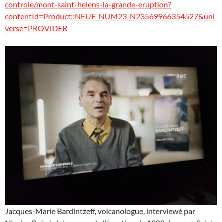
controle/mont-saint-helens-la-grande-eruption?
contentId=Product::NEUF_NUM23_N23569966354527&uni
verse=PROVIDER
Jacques-Marie Bardintzeff, volcanologue, interviewé par