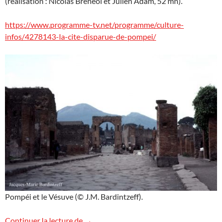
(réalisation : Nicolas Brénéol et Julien Adam, 52 mn).
https://www.programme-tv.net/programme/culture-
infos/4278143-la-cite-disparue-de-pompei/
Pompéi et le Vésuve (© J.M. Bardintzeff).
Pompéi sur RMC Découverte
Continuer la lecture de
→