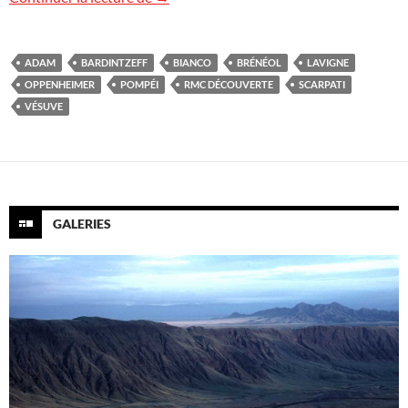
ADAM
BARDINTZEFF
BIANCO
BRÉNÉOL
LAVIGNE
OPPENHEIMER
POMPÉI
RMC DÉCOUVERTE
SCARPATI
VÉSUVE
GALERIES