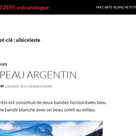
ALLER AU CONTENU
ZEFF, volcanologue
MA CARTE-BLANCHE FUT
t-clé : albiceleste
GES
APEAU ARGENTIN
LAISSER UN COMMENTAIRE
tin est constitué de deux bandes horizontales bleu
ne bande blanche avec un beau soleil au milieu.