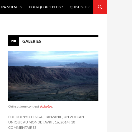
URA-SCIENCES
POURQUOI CE BLOG ?
QUI SUIS-JE ?
GALERIES
Cette galerie contient
6 photos
.
L’OL DOINYO LENGAI, TANZANIE, UN VOLCAN
UNIQUE AU MONDE
AVRIL 16, 2014
10
COMMENTAIRES