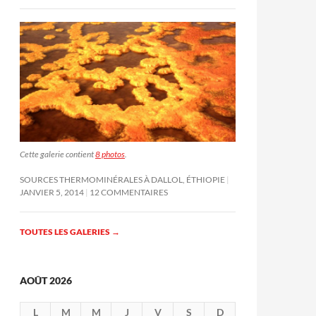
Cette galerie contient
8 photos
.
SOURCES THERMOMINÉRALES À DALLOL, ÉTHIOPIE
JANVIER 5, 2014
12 COMMENTAIRES
TOUTES LES GALERIES
→
AOÛT 2026
L
M
M
J
V
S
D