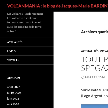
Recherche
VOLCANMANIA : le blog de Jacques-Marie BARDINT
Les volcans ? Passionnément !
Les volcans ne sont pas
toujours méchants, ils sont
aussi les témoins de la Terre
active !
Archives quotid
ACTUALITÉS
ACTUALITÉS
,
VOYA
LIVRES
TOUT P
VOYAGES
SPEGAZ
MARS 12, 2024
ARCHIVES
août 2026
Sur le bateau Ma
juillet 2026
(Lago Argentino)
juin 2026
mai 2026