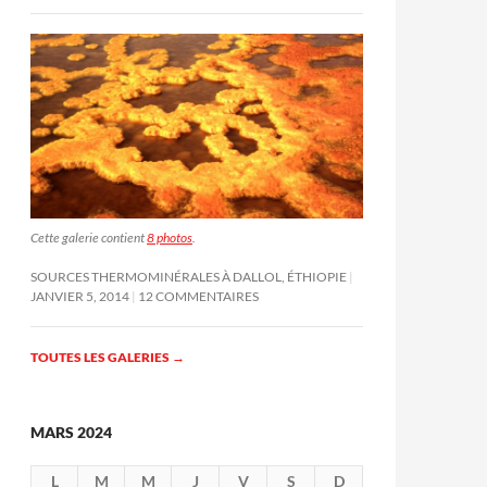
Cette galerie contient
8 photos
.
SOURCES THERMOMINÉRALES À DALLOL, ÉTHIOPIE
JANVIER 5, 2014
12 COMMENTAIRES
TOUTES LES GALERIES
→
MARS 2024
L
M
M
J
V
S
D