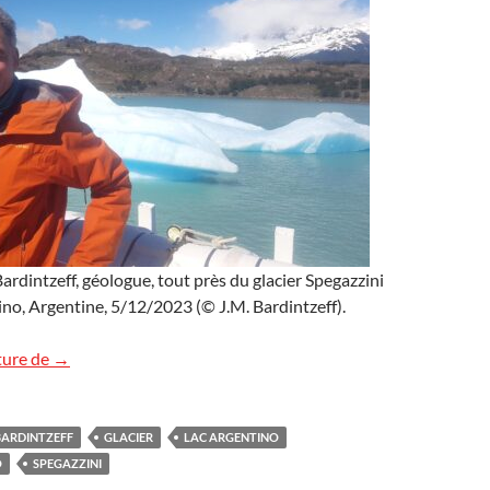
rdintzeff, géologue, tout près du glacier Spegazzini
tino, Argentine, 5/12/2023 (© J.M. Bardintzeff).
Tout près du glacier Spegazzini, Argentine
ture de
→
BARDINTZEFF
GLACIER
LAC ARGENTINO
O
SPEGAZZINI