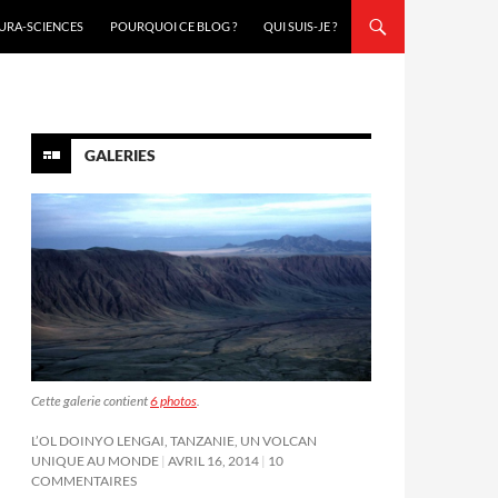
URA-SCIENCES
POURQUOI CE BLOG ?
QUI SUIS-JE ?
GALERIES
Cette galerie contient
6 photos
.
L’OL DOINYO LENGAI, TANZANIE, UN VOLCAN
UNIQUE AU MONDE
AVRIL 16, 2014
10
COMMENTAIRES