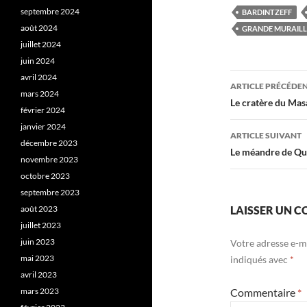
septembre 2024
BARDINTZEFF
août 2024
GRANDE MURAILLE
juillet 2024
juin 2024
Navigati
avril 2024
ARTICLE PRÉCÉDE
mars 2024
des
Le cratère du Mas
février 2024
articles
janvier 2024
ARTICLE SUIVANT
décembre 2023
Le méandre de Qu
novembre 2023
octobre 2023
septembre 2023
août 2023
LAISSER UN 
juillet 2023
juin 2023
Votre adresse e-ma
mai 2023
indiqués avec
*
avril 2023
mars 2023
Commentaire
*