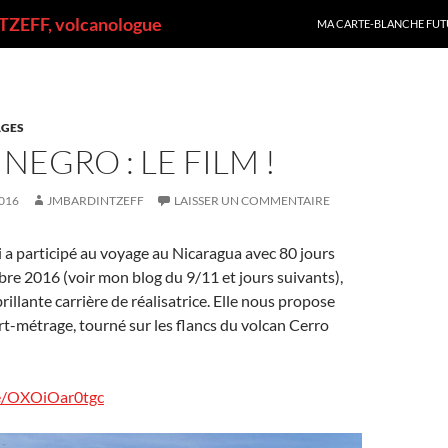
ALLER AU CONTENU
ZEFF, volcanologue
MA CARTE-BLANCHE FUT
GES
NEGRO : LE FILM !
016
JMBARDINTZEFF
LAISSER UN COMMENTAIRE
 a participé au voyage au Nicaragua avec 80 jours
re 2016 (voir mon blog du 9/11 et jours suivants),
llante carrière de réalisatrice. Elle nous propose
t-métrage, tourné sur les flancs du volcan Cerro
be/OXOiOar0tgc