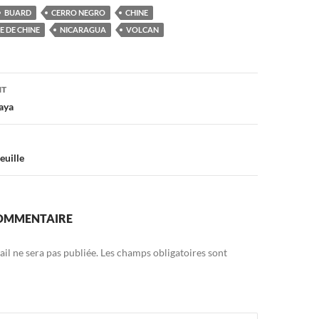
BUARD
CERRO NEGRO
CHINE
 DE CHINE
NICARAGUA
VOLCAN
on
NT
aya
euille
COMMENTAIRE
il ne sera pas publiée.
Les champs obligatoires sont