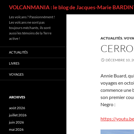
Recherche
VOLCANMANIA : le blog de Jacques-Marie BARDINT
Les volcans ? Passionnément !
Les volcans ne sont pas
toujours méchants, ils sont
aussi les témoins de la Terre
ACTUALITÉS
,
VOYA
active !
CERRO 
ACTUALITÉS
DÉCEMBRE 10, 2
LIVRES
VOYAGES
Annie Buard, qui
voyages en octob
commence une bri
son premier cour
ARCHIVES
Negro :
août 2026
juillet 2026
https://youtu.
juin 2026
mai 2026