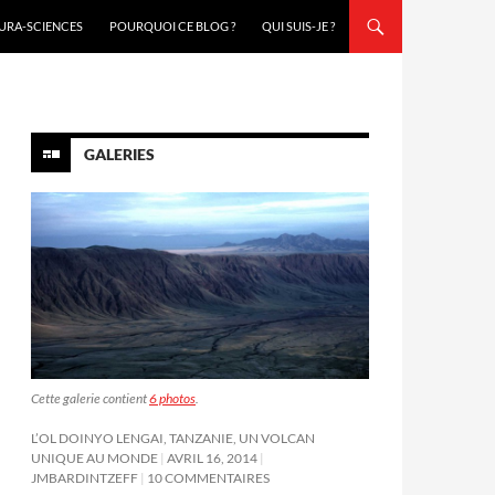
URA-SCIENCES
POURQUOI CE BLOG ?
QUI SUIS-JE ?
GALERIES
Cette galerie contient
6 photos
.
L’OL DOINYO LENGAI, TANZANIE, UN VOLCAN
UNIQUE AU MONDE
AVRIL 16, 2014
JMBARDINTZEFF
10 COMMENTAIRES