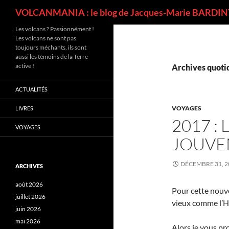
Recherche
VOLCANMANIA : le blog de Jacques-Marie BARDINT
Les volcans ? Passionnément !
Les volcans ne sont pas
toujours méchants, ils sont
aussi les témoins de la Terre
active !
Archives quotid
ACTUALITÉS
VOYAGES
LIVRES
2017 :
VOYAGES
JOUVE
DÉCEMBRE 31, 2
ARCHIVES
août 2026
Pour cette nouve
juillet 2026
vieux comme l’H
juin 2026
mai 2026
Alors je vous pr