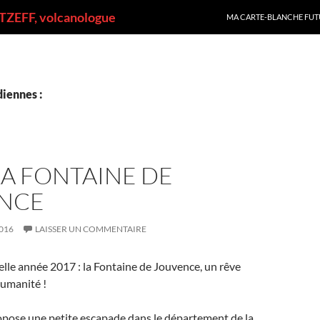
ALLER AU CONTENU
ZEFF, volcanologue
MA CARTE-BLANCHE FUT
iennes :
 LA FONTAINE DE
NCE
016
LAISSER UN COMMENTAIRE
lle année 2017 : la Fontaine de Jouvence, un rêve
umanité !
opose une petite escapade dans le département de la