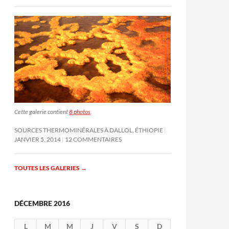
Cette galerie contient
8 photos
.
SOURCES THERMOMINÉRALES À DALLOL, ÉTHIOPIE
JANVIER 5, 2014
12 COMMENTAIRES
TOUTES LES GALERIES
→
DÉCEMBRE 2016
L
M
M
J
V
S
D