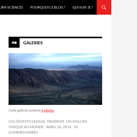
URA-SCIENCES
POURQUOI CE BLOG ?
QUI SUIS-JE ?
GALERIES
Cette galerie contient
6 photos
.
L’OL DOINYO LENGAI, TANZANIE, UN VOLCAN
UNIQUE AU MONDE
AVRIL 16, 2014
10
COMMENTAIRES