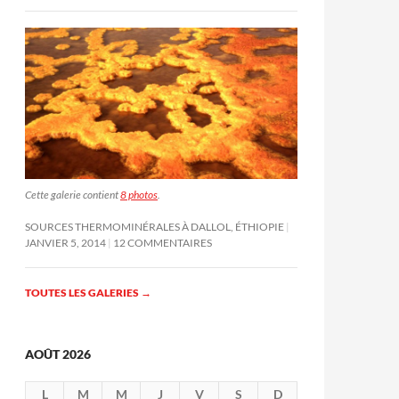
Cette galerie contient
8 photos
.
SOURCES THERMOMINÉRALES À DALLOL, ÉTHIOPIE
JANVIER 5, 2014
12 COMMENTAIRES
TOUTES LES GALERIES
→
AOÛT 2026
L
M
M
J
V
S
D