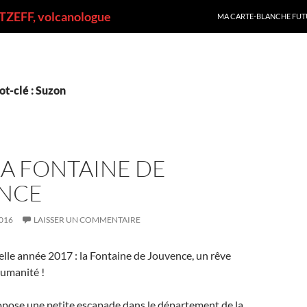
ALLER AU CONTENU
ZEFF, volcanologue
MA CARTE-BLANCHE FUT
t-clé : Suzon
 LA FONTAINE DE
NCE
016
LAISSER UN COMMENTAIRE
lle année 2017 : la Fontaine de Jouvence, un rêve
umanité !
opose une petite escapade dans le département de la