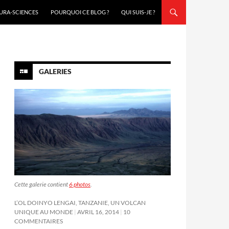
URA-SCIENCES
POURQUOI CE BLOG ?
QUI SUIS-JE ?
GALERIES
Cette galerie contient
6 photos
.
L’OL DOINYO LENGAI, TANZANIE, UN VOLCAN
UNIQUE AU MONDE
AVRIL 16, 2014
10
COMMENTAIRES