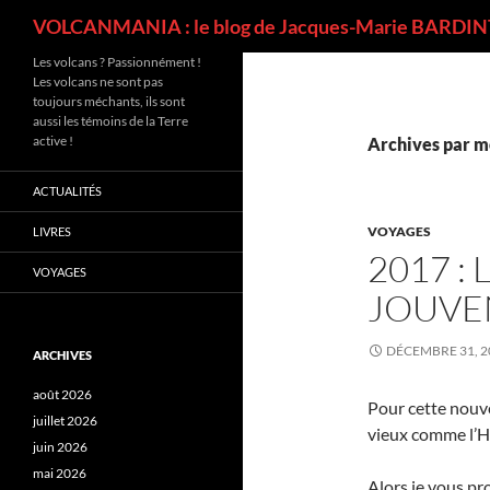
Recherche
VOLCANMANIA : le blog de Jacques-Marie BARDINT
Les volcans ? Passionnément !
Les volcans ne sont pas
toujours méchants, ils sont
aussi les témoins de la Terre
active !
Archives par mo
ACTUALITÉS
VOYAGES
LIVRES
2017 :
VOYAGES
JOUVE
DÉCEMBRE 31, 2
ARCHIVES
août 2026
Pour cette nouve
juillet 2026
vieux comme l’H
juin 2026
mai 2026
Alors je vous pr