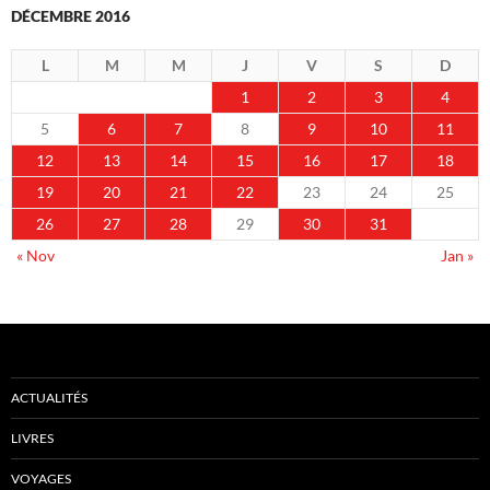
DÉCEMBRE 2016
L
M
M
J
V
S
D
1
2
3
4
5
6
7
8
9
10
11
12
13
14
15
16
17
18
19
20
21
22
23
24
25
26
27
28
29
30
31
« Nov
Jan »
ACTUALITÉS
LIVRES
VOYAGES