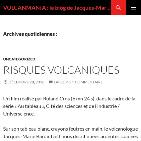
Recherche
VOLCANMANIA : le blog de Jacques-Marie BARDINTZEFF, volcanologue
ALLER
MENU
AU
PRINCI
CONTENU
Archives quotidiennes :
UNCATEGORIZED
RISQUES VOLCANIQUES
DÉCEMBRE 28, 2016
LAISSER UN COMMENTAIRE
Un film réalisé par Roland Cros (6 mn 24 s), dans le cadre de la
série « Au tableau », Cité des sciences et de l’industrie /
Universcience.
Sur son tableau blanc, crayons feutres en main, le volcanologue
Jacques-Marie Bardintzeff nous décrit nuées ardentes, coulées