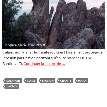
Calanche di Piana : le granite rouge est localement protégé de
l’érosion par un filon horizontal d’aplite blanche (© J.M.
Calanche di Piana
Bardintzeff).
Continuer la lecture de
→
CALANCHE
CORSE
ÉROSION
GRANITE
PIANA
UNESCO