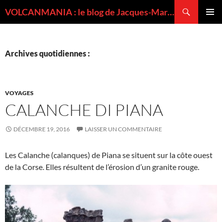
Recherche
VOLCANMANIA : le blog de Jacques-Marie BARDINTZEFF, volcanologue
ALLER
MENU
AU
PRINCI
CONTENU
Archives quotidiennes :
VOYAGES
CALANCHE DI PIANA
DÉCEMBRE 19, 2016
LAISSER UN COMMENTAIRE
Les Calanche (calanques) de Piana se situent sur la côte ouest
de la Corse. Elles résultent de l’érosion d’un granite rouge.