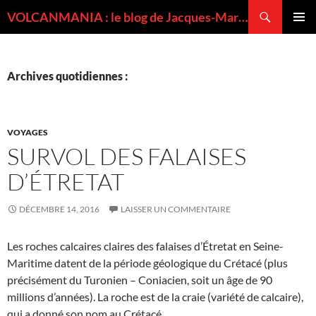
Recherche
VOLCANMANIA : le blog de Jacques-Marie BARDINTZEFF, volcanologue
ALLER
MENU
AU
PRINCI
CONTENU
Archives quotidiennes :
VOYAGES
SURVOL DES FALAISES
D’ÉTRETAT
DÉCEMBRE 14, 2016
LAISSER UN COMMENTAIRE
Les roches calcaires claires des falaises d’Étretat en Seine-
Maritime datent de la période géologique du Crétacé (plus
précisément du Turonien – Coniacien, soit un âge de 90
millions d’années). La roche est de la craie (variété de calcaire),
qui a donné son nom au Crétacé.