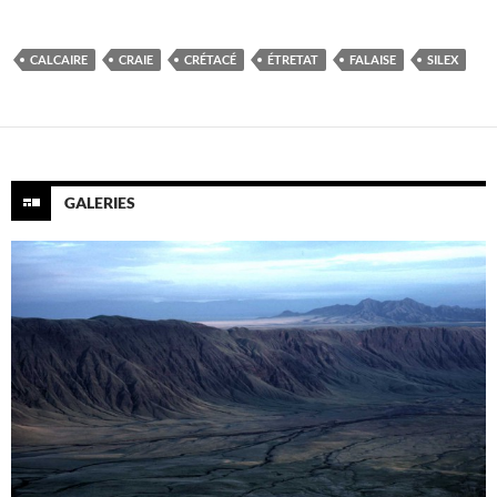
CALCAIRE
CRAIE
CRÉTACÉ
ÉTRETAT
FALAISE
SILEX
GALERIES