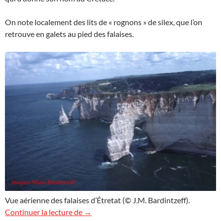
On note localement des lits de « rognons » de silex, que l’on
retrouve en galets au pied des falaises.
Vue aérienne des falaises d’Étretat (© J.M. Bardintzeff).
Survol des falaises d’Étretat
Continuer la lecture de
→