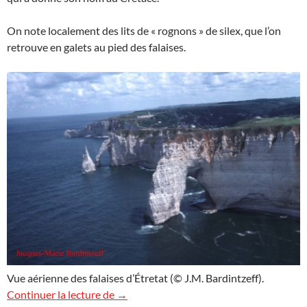
On note localement des lits de « rognons » de silex, que l’on
retrouve en galets au pied des falaises.
Vue aérienne des falaises d’Étretat (© J.M. Bardintzeff).
Survol des falaises d’Étretat
Continuer la lecture de
→