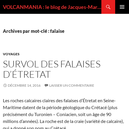
Recherche
VOLCANMANIA : le blog de Jacques-Marie BARDINTZEFF, volcanologue
ALLER
MENU
AU
PRINCI
CONTENU
Archives par mot-clé : falaise
VOYAGES
SURVOL DES FALAISES
D’ÉTRETAT
DÉCEMBRE 14, 2016
LAISSER UN COMMENTAIRE
Les roches calcaires claires des falaises d’Étretat en Seine-
Maritime datent de la période géologique du Crétacé (plus
précisément du Turonien – Coniacien, soit un âge de 90
millions d’années). La roche est de la craie (variété de calcaire),
qui a donné son nom au Crétacé.