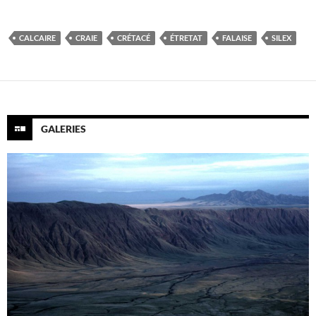
CALCAIRE
CRAIE
CRÉTACÉ
ÉTRETAT
FALAISE
SILEX
GALERIES