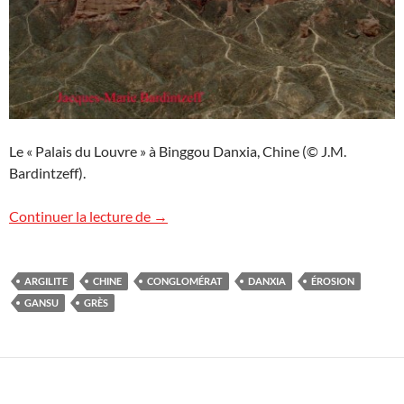
Le « Palais du Louvre » à Binggou Danxia, Chine (© J.M.
Bardintzeff).
Un Palais du Louvre en Chine ?
Continuer la lecture de
→
ARGILITE
CHINE
CONGLOMÉRAT
DANXIA
ÉROSION
GANSU
GRÈS