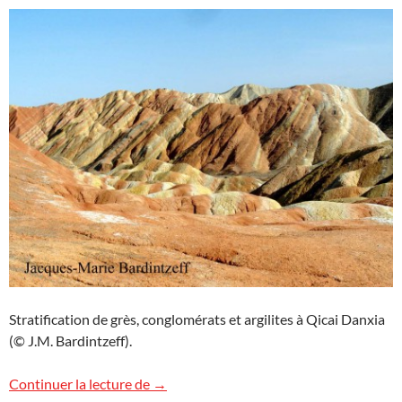
Stratification de grès, conglomérats et argilites à Qicai Danxia
(© J.M. Bardintzeff).
Images de Chine
Continuer la lecture de
→