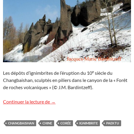
e
Les dépôts d’ignimbrites de l’éruption du 10
siècle du
Changbaishan, sculptés en piliers dans le canyon de la « Forêt
de roches volcaniques » (© J.M. Bardintzeff).
L’éruption cataclysmale du Changbaisha
Continuer la lecture de
→
CHANGBAISHAN
CHINE
CORÉE
IGNIMBRITE
PAEKTU