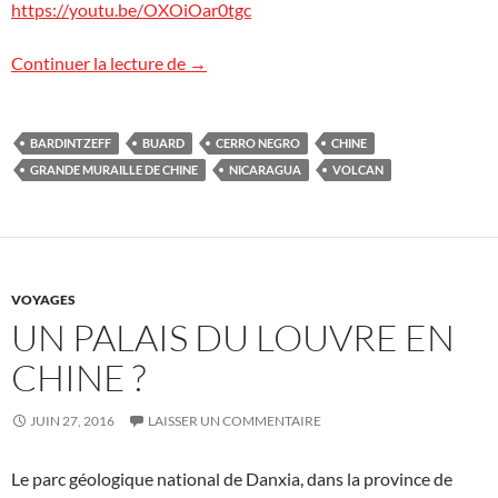
https://youtu.be/OXOiOar0tgc
Cerro Negro : le film !
Continuer la lecture de
→
BARDINTZEFF
BUARD
CERRO NEGRO
CHINE
GRANDE MURAILLE DE CHINE
NICARAGUA
VOLCAN
VOYAGES
UN PALAIS DU LOUVRE EN
CHINE ?
JUIN 27, 2016
LAISSER UN COMMENTAIRE
Le parc géologique national de Danxia, dans la province de