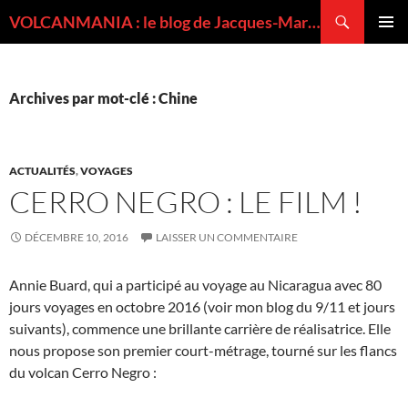
Recherche
VOLCANMANIA : le blog de Jacques-Marie BARDINTZEFF, volcanologue
ALLER
MENU
AU
PRINCI
CONTENU
Archives par mot-clé : Chine
ACTUALITÉS
,
VOYAGES
CERRO NEGRO : LE FILM !
DÉCEMBRE 10, 2016
LAISSER UN COMMENTAIRE
Annie Buard, qui a participé au voyage au Nicaragua avec 80
jours voyages en octobre 2016 (voir mon blog du 9/11 et jours
suivants), commence une brillante carrière de réalisatrice. Elle
nous propose son premier court-métrage, tourné sur les flancs
du volcan Cerro Negro :