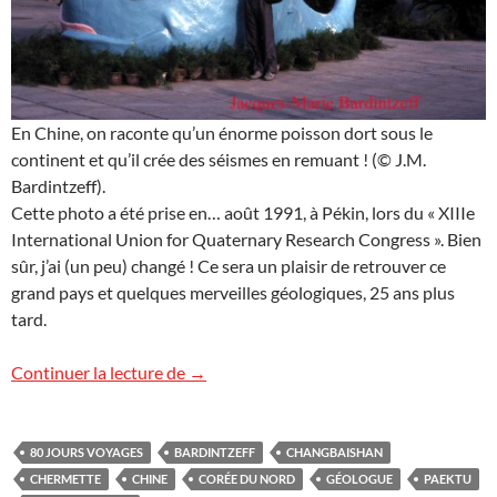
En Chine, on raconte qu’un énorme poisson dort sous le
continent et qu’il crée des séismes en remuant ! (© J.M.
Bardintzeff).
Cette photo a été prise en… août 1991, à Pékin, lors du « XIIIe
International Union for Quaternary Research Congress ». Bien
sûr, j’ai (un peu) changé ! Ce sera un plaisir de retrouver ce
grand pays et quelques merveilles géologiques, 25 ans plus
tard.
Voyage géologique et volcanologique en
Continuer la lecture de
→
80 JOURS VOYAGES
BARDINTZEFF
CHANGBAISHAN
CHERMETTE
CHINE
CORÉE DU NORD
GÉOLOGUE
PAEKTU