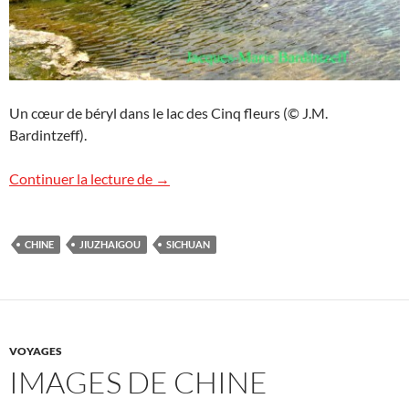
Un cœur de béryl dans le lac des Cinq fleurs (© J.M.
Bardintzeff).
Jiuzhaigou, Chine
Continuer la lecture de
→
CHINE
JIUZHAIGOU
SICHUAN
VOYAGES
IMAGES DE CHINE