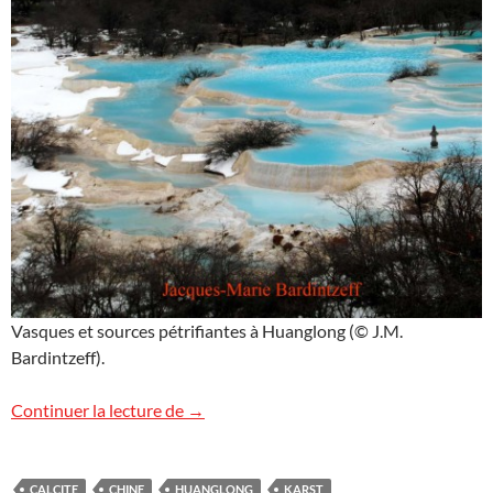
Vasques et sources pétrifiantes à Huanglong (© J.M.
Bardintzeff).
Huanglong, Chine
Continuer la lecture de
→
CALCITE
CHINE
HUANGLONG
KARST