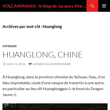
Recherche
VOLCANMANIA : le blog de Jacques-Marie BARDINTZEFF, volcanologue
ALLER
MENU
AU
PRINCI
CONTENU
Archives par mot-clé : Huanglong
VOYAGES
HUANGLONG, CHINE
JUIN 11, 2016
LAISSER UN COMMENTAIRE
À Huanglong, dans la province chinoise du Sichuan, l’eau, d’un
bleu improbable, coule d’une vasque de travertin à une autre,
en particulier au lieu dit Huanglonggou (« le fossé du Dragon
Jaune »).