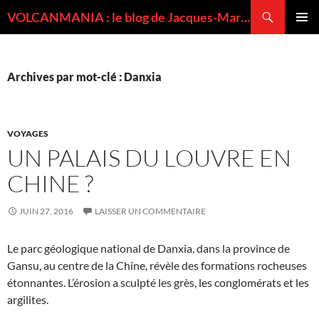
Recherche
VOLCANMANIA : le blog de Jacques-Marie BARDINTZEFF, volcanologue
ALLER
MENU
AU
PRINCI
CONTENU
Archives par mot-clé : Danxia
VOYAGES
UN PALAIS DU LOUVRE EN
CHINE ?
JUIN 27, 2016
LAISSER UN COMMENTAIRE
Le parc géologique national de Danxia, dans la province de
Gansu, au centre de la Chine, révèle des formations rocheuses
étonnantes. L’érosion a sculpté les grès, les conglomérats et les
argilites.