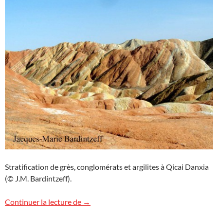
Stratification de grès, conglomérats et argilites à Qicai Danxia
(© J.M. Bardintzeff).
Images de Chine
Continuer la lecture de
→