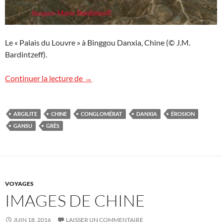
Le « Palais du Louvre » à Binggou Danxia, Chine (© J.M.
Bardintzeff).
Un Palais du Louvre en Chine ?
Continuer la lecture de
→
ARGILITE
CHINE
CONGLOMÉRAT
DANXIA
ÉROSION
GANSU
GRÈS
VOYAGES
IMAGES DE CHINE
JUIN 18, 2016
LAISSER UN COMMENTAIRE