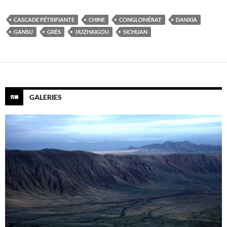
CASCADE PÉTRIFIANTE
CHINE
CONGLOMÉRAT
DANXIA
GANSU
GRÈS
JIUZHAIGOU
SICHUAN
GALERIES