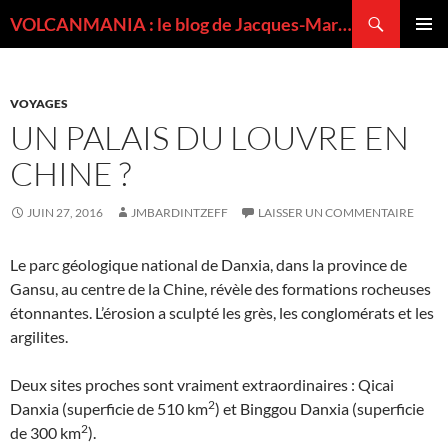
Recherche
VOLCANMANIA : le blog de Jacques-Marie BARDINTZEFF, volcanologue
ALLER
MENU
AU
PRINCI
CONTENU
VOYAGES
UN PALAIS DU LOUVRE EN
CHINE ?
JUIN 27, 2016
JMBARDINTZEFF
LAISSER UN COMMENTAIRE
Le parc géologique national de Danxia, dans la province de
Gansu, au centre de la Chine, révèle des formations rocheuses
étonnantes. L’érosion a sculpté les grès, les conglomérats et les
argilites.
Deux sites proches sont vraiment extraordinaires : Qicai
2
Danxia (superficie de 510 km
) et Binggou Danxia (superficie
2
de 300 km
).