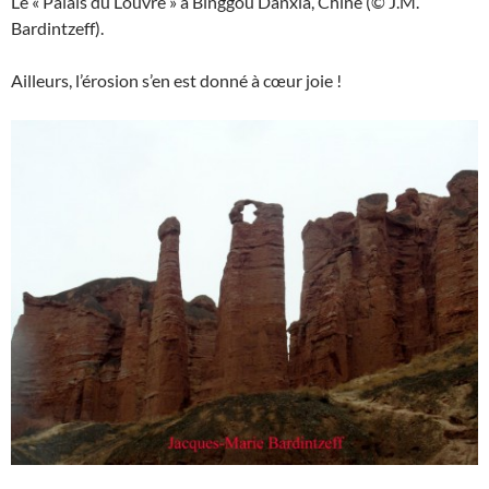
Le « Palais du Louvre » à Binggou Danxia, Chine (© J.M.
Bardintzeff).
Ailleurs, l’érosion s’en est donné à cœur joie !