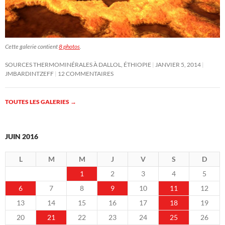
Cette galerie contient
8 photos
.
SOURCES THERMOMINÉRALES À DALLOL, ÉTHIOPIE
JANVIER 5, 2014
JMBARDINTZEFF
12 COMMENTAIRES
TOUTES LES GALERIES
→
JUIN 2016
L
M
M
J
V
S
D
1
2
3
4
5
6
7
8
9
10
11
12
13
14
15
16
17
18
19
20
21
22
23
24
25
26