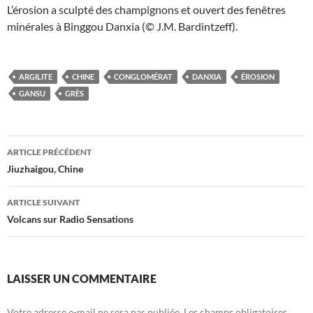
L’érosion a sculpté des champignons et ouvert des fenêtres
minérales à Binggou Danxia (© J.M. Bardintzeff).
ARGILITE
CHINE
CONGLOMÉRAT
DANXIA
ÉROSION
GANSU
GRÈS
Navigation
ARTICLE PRÉCÉDENT
des
Jiuzhaigou, Chine
articles
ARTICLE SUIVANT
Volcans sur Radio Sensations
LAISSER UN COMMENTAIRE
Votre adresse e-mail ne sera pas publiée.
Les champs obligatoires