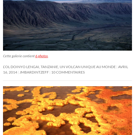
Cette galerie contient
6 photos
.
L’OL DOINYO LENGAI, TANZANIE, UN VOLCAN UNIQUE AU MONDE
AVRIL
16, 2014
JMBARDINTZEFF
10 COMMENTAIRES