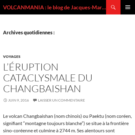
Recherche
VOLCANMANIA : le blog de Jacques-Marie BARDINTZEFF, volcanologue
ALLER
MENU
AU
PRINCI
CONTENU
Archives quotidiennes :
VOYAGES
L’ÉRUPTION
CATACLYSMALE DU
CHANGBAISHAN
JUIN 9, 2016
LAISSER UN COMMENTAIRE
Le volcan Changbaishan (nom chinois) ou Paektu (nom coréen,
signifiant “montagne toujours blanche”) se situe à la frontière
sino-coréenne et culmine à 2744 m. Ses alentours sont