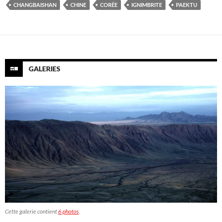
CHANGBAISHAN
CHINE
CORÉE
IGNIMBRITE
PAEKTU
GALERIES
Cette galerie contient
6 photos
.