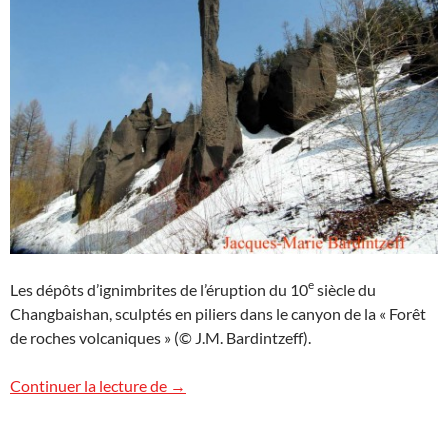
e
Les dépôts d’ignimbrites de l’éruption du 10
siècle du
Changbaishan, sculptés en piliers dans le canyon de la « Forêt
de roches volcaniques » (© J.M. Bardintzeff).
L’éruption cataclysmale du Changbaisha
Continuer la lecture de
→