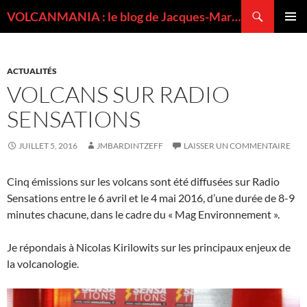
Recherche
VOLCANMANIA : le blog de Jacques-Marie BARDINTZEFF, volcanologue
ALLER
MENU
AU
PRINCI
CONTENU
ACTUALITÉS
VOLCANS SUR RADIO
SENSATIONS
JUILLET 5, 2016
JMBARDINTZEFF
LAISSER UN COMMENTAIRE
Cinq émissions sur les volcans sont été diffusées sur Radio
Sensations entre le 6 avril et le 4 mai 2016, d’une durée de 8-9
minutes chacune, dans le cadre du « Mag Environnement ».
Je répondais à Nicolas Kirilowits sur les principaux enjeux de
la volcanologie.