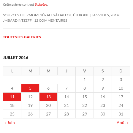
Cette galerie contient
8 photos
.
SOURCES THERMOMINÉRALES À DALLOL, ÉTHIOPIE
JANVIER 5, 2014
JMBARDINTZEFF
12 COMMENTAIRES
TOUTES LES GALERIES
→
JUILLET 2016
L
M
M
J
V
S
D
1
2
3
4
5
6
7
8
9
10
11
12
13
14
15
16
17
18
19
20
21
22
23
24
25
26
27
28
29
30
31
« Juin
Août »