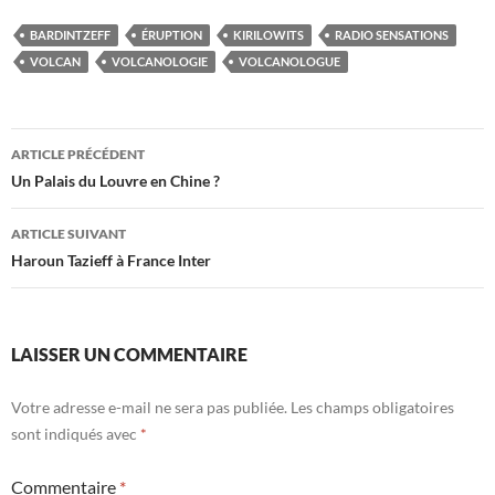
BARDINTZEFF
ÉRUPTION
KIRILOWITS
RADIO SENSATIONS
VOLCAN
VOLCANOLOGIE
VOLCANOLOGUE
Navigation
ARTICLE PRÉCÉDENT
des
Un Palais du Louvre en Chine ?
articles
ARTICLE SUIVANT
Haroun Tazieff à France Inter
LAISSER UN COMMENTAIRE
Votre adresse e-mail ne sera pas publiée.
Les champs obligatoires
sont indiqués avec
*
Commentaire
*