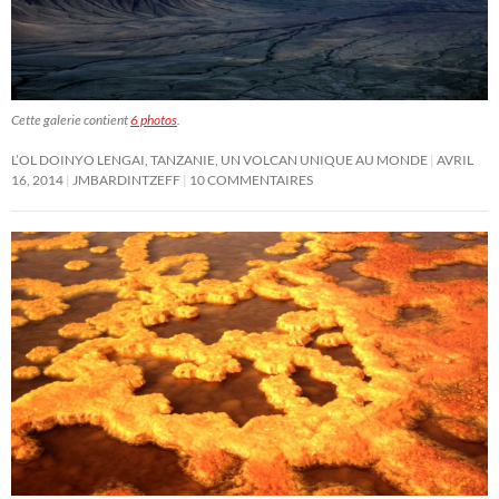
Cette galerie contient
6 photos
.
L’OL DOINYO LENGAI, TANZANIE, UN VOLCAN UNIQUE AU MONDE
AVRIL
16, 2014
JMBARDINTZEFF
10 COMMENTAIRES